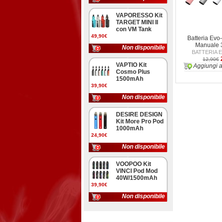
VAPORESSO Kit
TARGET MINI II
con VM Tank
49,90€
Batteria Evo-
Manuale
Non disponibile
BATTERIA E
12,90€
VAPTIO Kit
Aggiungi a
Cosmo Plus
1500mAh
39,90€
Non disponibile
DESIRE DESIGN
Kit More Pro Pod
1000mAh
24,90€
Non disponibile
VOOPOO Kit
VINCI Pod Mod
40W/1500mAh
39,90€
Non disponibile