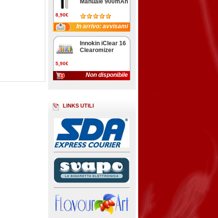
Manuale 900mAh
8,90€
In arrivo: avvisami
Innokin iClear 16
Clearomizer
5,90€
Non disponibile
LINKS UTILI