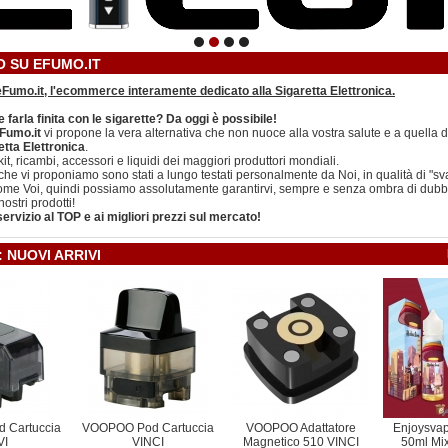
 SU EFUMO.IT
Fumo.it, l'ecommerce interamente dedicato alla Sigaretta Elettronica.
 farla finita con le sigarette? Da oggi è possibile!
Fumo.it
vi propone la vera alternativa che non nuoce alla vostra salute e a quella di
etta Elettronica
.
kit, ricambi, accessori e liquidi dei maggiori produttori mondiali.
li che vi proponiamo sono stati a lungo testati personalmente da Noi, in qualità di "sv
ome Voi, quindi possiamo assolutamente garantirvi, sempre e senza ombra di dubbio
 nostri prodotti!
 servizio al TOP e ai migliori prezzi sul mercato!
: NUOVI ARRIVI
 Cartuccia
VOOPOO Pod Cartuccia
VOOPOO Adattatore
Enjoysvap
VI
VINCI
Magnetico 510 VINCI
50ml Mi