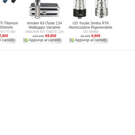
Ti Titanium
Innokin Kit iTaste 134
UD Youde Simba RTA
 350mAh
Wattaggio Variabile
Atomizzatore Rigenerabile
VO-TI 350
INNOKIN KIT ITASTE 134
UD SIMBA
2,90€
69,90€
9,90€
129,00€
34,90€
l carrello
Aggiungi al carrello
Aggiungi al carrello