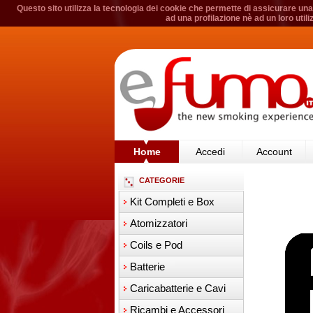
Questo sito utilizza la tecnologia dei cookie che permette di assicurare una 
ad una profilazione nè ad un loro util
Home
Accedi
Account
CATEGORIE
Kit Completi e Box
Atomizzatori
Coils e Pod
Batterie
Caricabatterie e Cavi
Ricambi e Accessori