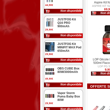
Aspire Kit N
44,90€
ASPIRE KIT 
69,
Non disponibile
Non di
JUSTFOG Kit
Q16 PRO
900mAh
29,90€
Non disponibile
JUSTFOG Kit
MINIFIT MAX Pod
650mAh
29,90€
LOP Glicole 
Non disponibile
500ml Flac
LOP PG 5
OBS CUBE Box
9,9
80W/3000mAh
Non di
49,90€
Non disponibile
OFFERTE S
Vapor Storm
Puma Baby Box
80W
29,90€
Non disponibile