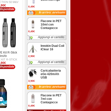
CTION 50 M&V
,90€
0,49€
isponibile
In arrivo: avvisami
Flacone in PET
10ml con
Contagocce
0,49€
Aggiungi al carrello
Innokin Dual Coil
iClear 16
 Kit R-Stick
0mAh
2,90€
 KIT R-STICK
Aggiungi al carrello
,90€
isponibile
Caricabatteria
eGo 420mAh
USB
3,90€
In arrivo: avvisami
Flacone in PET
7ml con
Contagocce
0,49€