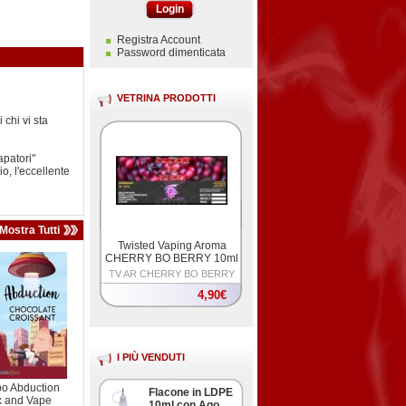
Login
Registra Account
Password dimenticata
VETRINA PRODOTTI
 chi vi sta
apatori"
, l'eccellente
Mostra Tutti
Twisted Vaping Aroma
CHERRY BO BERRY 10ml
TV AR CHERRY BO BERRY
10
4,90€
I PIÙ VENDUTI
o Abduction
Flacone in LDPE
x and Vape
10ml con Ago