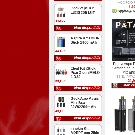
VOOPOO P
3,9
GeekVape Kit
Aggiungi a
Lucid con Lumi
34,90€
Non disponibile
Aspire Kit TIGON
Stick 1800mAh
44,90€
Non disponibile
Enjoysvapo P
Santone dell
Eleaf Kit iStick
Mix an
Pico X con MELO
4 D22
ES EL PATA
21,
59,90€
Non di
Non disponibile
GeekVape Aegis
Mini Box
80W/2200mAh
49,90€
Non disponibile
Innokin Kit
ADEPT con Zlide