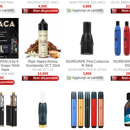
OD NAVI
VOOPOO POD VINCI
ADATTATORE 510 VINCI
ES EL ABDU
0€
4,90€
4,90€
21
l carrello
Aggiungi al carrello
Non disponibile
Non d
ATACA by Il
Ripe Vapes Aroma
ISUREVAPE Pod Cartuccia
ISUREVAPE
o Svapo 50ml
Scomposto VCT 20ml
R-Stick
55
d Vape
RV AR VCT 20
ISUREVAPE POD R-STICK
ISUREVAPE
14,90€
3,90€
29
CA 50 M&V
90€
Aggiungi al carrello
Non disponibile
Non d
sponibile