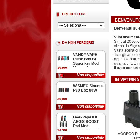
PRODUTTORI
BENVENUTO
Benvenuti su e
Vuoi finalmente
Sin dal 2010,
e
DA NON PERDERE!
vicino: la
Sigar
Vasta scelta di 
VANDY VAPE
Tutti gli artico
Pulse Box BF
appassionati c
Squonker Mod
qualità di tutti i
Meccanica
Il tutto con un
39,90€
Non disponibile
IN VETRINA
WISMEC Sinuous
P80 Box 80W
39,90€
Non disponibile
GeekVape Kit
AEGIS BOOST
Pod Mod
40W/1500mAh
34,90€
VOOPOO Pod
Non disponibile
NA