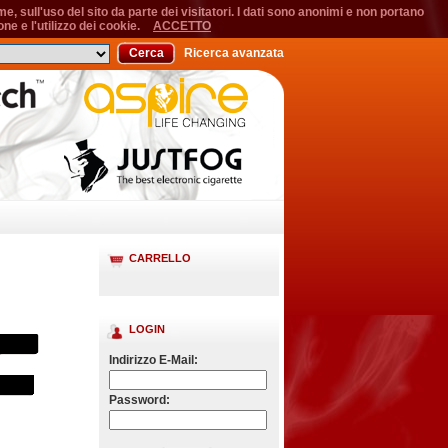
, sull'uso del sito da parte dei visitatori. I dati sono anonimi e non portano
ne e l'utilizzo dei cookie.
ACCETTO
Cerca
Ricerca avanzata
CARRELLO
LOGIN
Indirizzo E-Mail:
Password: