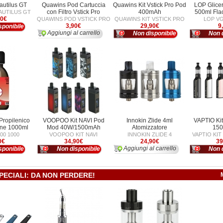
autilus GT
Quawins Pod Cartuccia
Quawins Kit Vstick Pro Pod
LOP Glicer
con Filtro Vstick Pro
400mAh
500ml Fla
NAUTILUS GT
90€
QUAWINS POD VSTICK PRO
QUAWINS KIT VSTICK PRO
LOP VG
3,90€
29,90€
9
sponibile
Aggiungi al carrello
Non disponibile
Non d
Propilenico
VOOPOO Kit NAVI Pod
Innokin Zlide 4ml
VAPTIO Ki
one 1000ml
Mod 40W/1500mAh
Atomizzatore
15
00 1000
VOOPOO KIT NAVI
INNOKIN ZLIDE 4
VAPTIO KI
0€
34,90€
24,90€
39
Aggiungi al carrello
sponibile
Non disponibile
Non d
PECIALI: DA NON PERDERE!