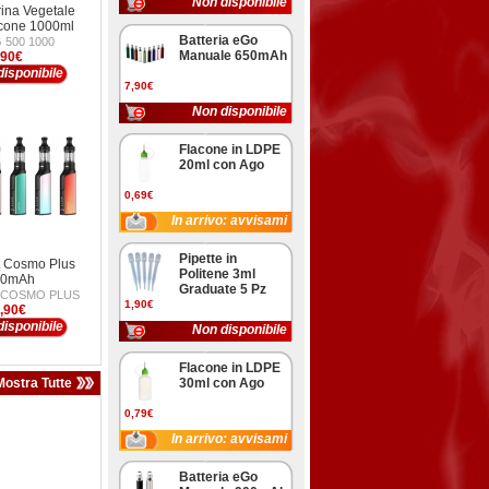
Non disponibile
ina Vegetale
cone 1000ml
Batteria eGo
 500 1000
Manuale 650mAh
,90€
isponibile
7,90€
Non disponibile
Flacone in LDPE
20ml con Ago
0,69€
In arrivo: avvisami
Pipette in
t Cosmo Plus
Politene 3ml
00mAh
Graduate 5 Pz
T COSMO PLUS
1,90€
,90€
isponibile
Non disponibile
Flacone in LDPE
Mostra Tutte
30ml con Ago
0,79€
In arrivo: avvisami
Batteria eGo