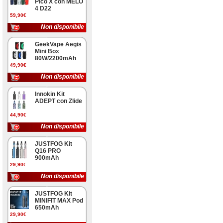
Pico X con MELO
4 D22
59,90€
Non disponibile
GeekVape Aegis
Mini Box
80W/2200mAh
49,90€
Non disponibile
Innokin Kit
ADEPT con Zlide
44,90€
Non disponibile
JUSTFOG Kit
Q16 PRO
900mAh
29,90€
Non disponibile
JUSTFOG Kit
MINIFIT MAX Pod
650mAh
29,90€