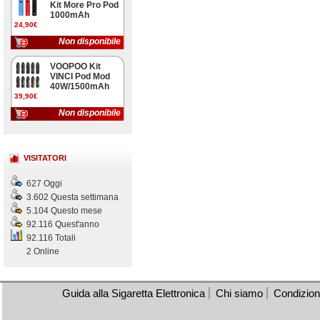
Kit More Pro Pod
1000mAh
24,90€
Non disponibile
VOOPOO Kit
VINCI Pod Mod
40W/1500mAh
39,90€
Non disponibile
VISITATORI
627 Oggi
3.602 Questa settimana
5.104 Questo mese
92.116 Quest'anno
92.116 Totali
2 Online
Guida alla Sigaretta Elettronica
Chi siamo
Condizioni