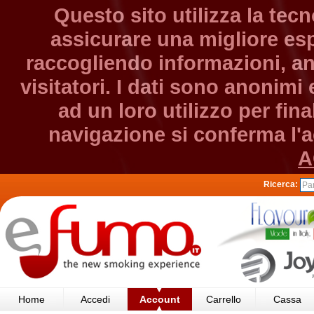
Questo sito utilizza la tec
assicurare una migliore esp
raccogliendo informazioni, an
visitatori. I dati sono anonim
ad un loro utilizzo per fin
navigazione si conferma l'ac
A
Ricerca:
Home
Accedi
Account
Carrello
Cassa