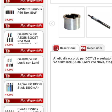
Non disponibile
WISMEC Sinuous
P80 Box 80W
39,90€
Non disponibile
GeekVape Kit
AEGIS BOOST
Pod Mod
40W/1500mAh
34,90€
Descrizione
Recensioni
Non disponibile
Anello di raccordo per DCT V2 e serbatoi 
GeekVape Kit
V2 o similare (U-DCT, Mini Vivi Nova, etc.)
Lucid con Lumi
34,90€
Non disponibile
Aspire Kit TIGON
Stick 1800mAh
44,90€
Non disponibile
Eleaf Kit iStick