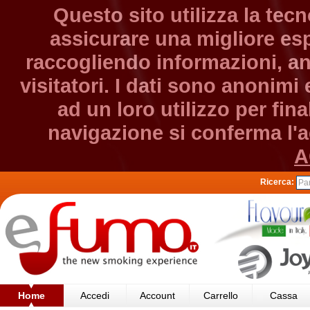
Questo sito utilizza la tec
assicurare una migliore esp
raccogliendo informazioni, an
visitatori. I dati sono anonim
ad un loro utilizzo per fin
navigazione si conferma l'ac
A
Ricerca:
Home
Accedi
Account
Carrello
Cassa