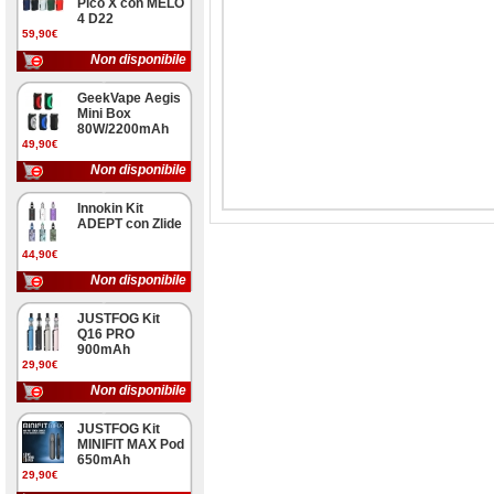
Pico X con MELO
4 D22
59,90€
Non disponibile
GeekVape Aegis
Mini Box
80W/2200mAh
49,90€
Non disponibile
Innokin Kit
ADEPT con Zlide
44,90€
Non disponibile
JUSTFOG Kit
Q16 PRO
900mAh
29,90€
Non disponibile
JUSTFOG Kit
MINIFIT MAX Pod
650mAh
29,90€