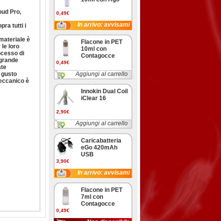
oud Pro,
0,49€
In arrivo: avvisami
ra tutti i
materiale è
Flacone in PET
 le loro
10ml con
rocesso di
Contagocce
 grande
0,49€
ate
, gusto
Aggiungi al carrello
meccanico è
Innokin Dual Coil
iClear 16
2,90€
Aggiungi al carrello
Caricabatteria
eGo 420mAh
USB
3,90€
In arrivo: avvisami
Flacone in PET
7ml con
Contagocce
0,49€