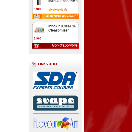
Manuale 900mAh
8,90€
In arrivo: avvisami
Innokin iClear 16
Clearomizer
5,90€
Non disponibile
LINKS UTILI