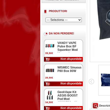
PRODUTTORI
DA NON PERDERE!
VANDY VAPE
Pulse Box BF
Squonker Mod
Meccanica
39,90€
Non disponibile
WISMEC Sinuous
P80 Box 80W
39,90€
Non disponibile
GeekVape Kit
AEGIS BOOST
Pod Mod
40W/1500mAh
34,90€
Descriz
Non disponibile