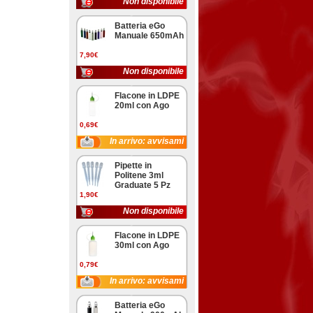
Non disponibile
Batteria eGo
Manuale 650mAh
7,90€
Non disponibile
Flacone in LDPE
20ml con Ago
0,69€
In arrivo: avvisami
Pipette in
Politene 3ml
Graduate 5 Pz
1,90€
Non disponibile
Flacone in LDPE
30ml con Ago
0,79€
In arrivo: avvisami
Batteria eGo