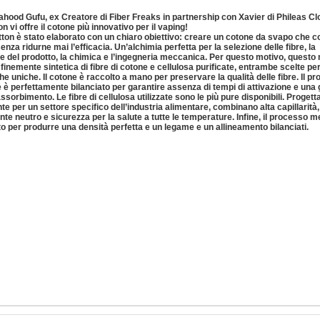
hood Gufu, ex Creatore di Fiber Freaks in partnership con Xavier di Phileas Cl
n vi offre il cotone più innovativo per il vaping!
otton è stato elaborato con un chiaro obiettivo: creare un cotone da svapo che cop
 senza ridurne mai l’efficacia. Un’alchimia perfetta per la selezione delle fibre, la
e del prodotto, la chimica e l’ingegneria meccanica. Per questo motivo, questo 
finemente sintetica di fibre di cotone e cellulosa purificate, entrambe scelte per
he uniche. Il cotone è raccolto a mano per preservare la qualità delle fibre. Il p
e è perfettamente bilanciato per garantire assenza di tempi di attivazione e una
ssorbimento. Le fibre di cellulosa utilizzate sono le più pure disponibili. Progett
e per un settore specifico dell’industria alimentare, combinano alta capillarità
e neutro e sicurezza per la salute a tutte le temperature. Infine, il processo 
to per produrre una densità perfetta e un legame e un allineamento bilanciati.