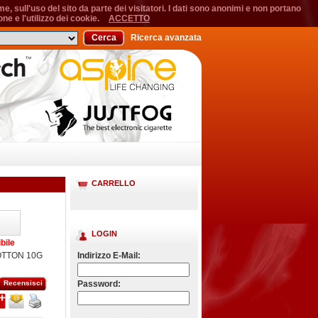
, sull'uso del sito da parte dei visitatori. I dati sono anonimi e non portano
ne e l'utilizzo dei cookie.
ACCETTO
Cerca
Ricerca avanzata
CARRELLO
LOGIN
bile
OTTON 10G
Indirizzo E-Mail:
Recensisci
Password: