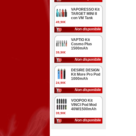
VAPORESSO Kit
TARGET MINI II
con VM Tank
49,90€
Non disponibile
VAPTIO Kit
Cosmo Plus
1500mAh
39,90€
Non disponibile
DESIRE DESIGN
Kit More Pro Pod
1000mAh
24,90€
Non disponibile
VOOPOO Kit
VINCI Pod Mod
40W/1500mAh
39,90€
Non disponibile