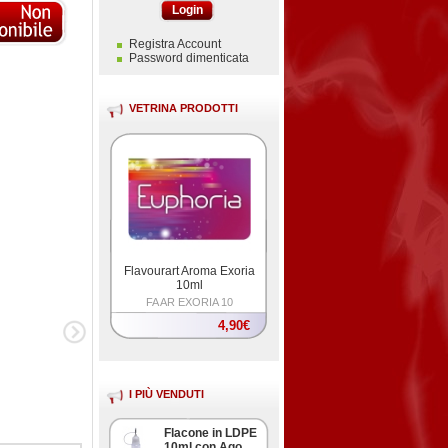
Login
Registra Account
Password dimenticata
VETRINA PRODOTTI
Flavourart Aroma Exoria
10ml
FA AR EXORIA 10
4,90€
I PIÙ VENDUTI
Flacone in LDPE
10ml con Ago