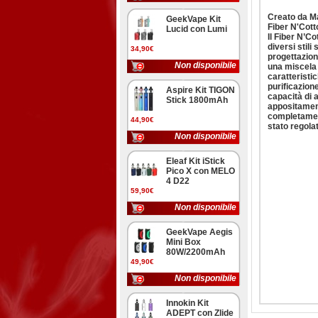
Creato da Ma
GeekVape Kit
Fiber N'Cotto
Lucid con Lumi
Il Fiber N’C
diversi stili
34,90€
progettazion
Non disponibile
una miscela 
caratteristic
purificazion
Aspire Kit TIGON
capacità di a
Stick 1800mAh
appositament
completament
44,90€
stato regola
Non disponibile
Eleaf Kit iStick
Pico X con MELO
4 D22
59,90€
Non disponibile
GeekVape Aegis
Mini Box
80W/2200mAh
49,90€
Non disponibile
Innokin Kit
ADEPT con Zlide