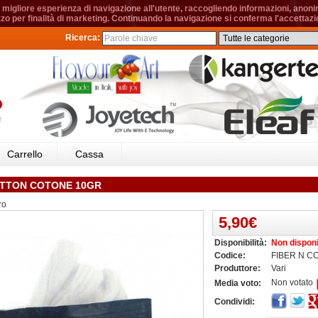
migliore esperienza di navigazione all'utente, raccogliendo informazioni, anonime
izzo per finalità di marketing. Continuando la navigazione si conferma l'accettazio
Ricerca:
Carrello
Cassa
OTTON COTONE 10GR
ro
5,90€
Disponibilità:
Non disponi
Codice:
FIBER N C
Produttore:
Vari
Non votato
Media voto:
Condividi: