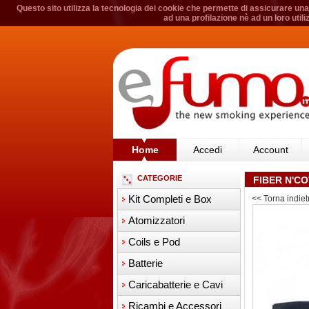
Questo sito utilizza la tecnologia dei cookie che permette di assicurare una 
ad una profilazione nè ad un loro util
Home
Accedi
Account
CATEGORIE
FIBER N'C
Kit Completi e Box
<< Torna indiet
Atomizzatori
Coils e Pod
Batterie
Caricabatterie e Cavi
Ricambi e Accessori