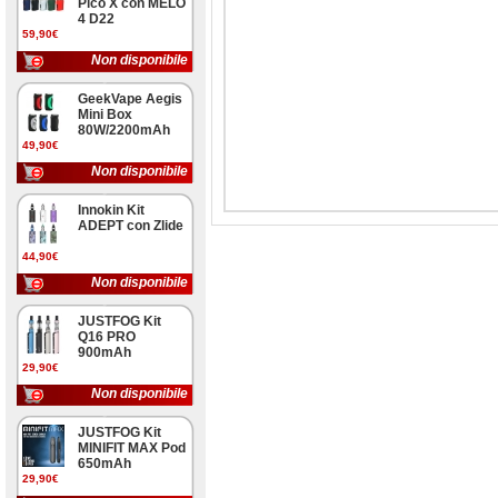
Pico X con MELO
4 D22
59,90€
Non disponibile
GeekVape Aegis
Mini Box
80W/2200mAh
49,90€
Non disponibile
Innokin Kit
ADEPT con Zlide
44,90€
Non disponibile
JUSTFOG Kit
Q16 PRO
900mAh
29,90€
Non disponibile
JUSTFOG Kit
MINIFIT MAX Pod
650mAh
29,90€