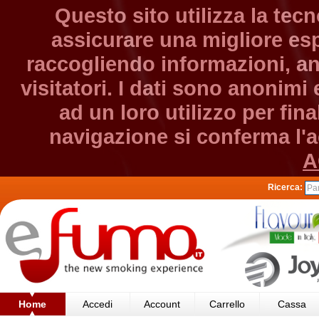
Questo sito utilizza la tec
assicurare una migliore esp
raccogliendo informazioni, an
visitatori. I dati sono anonim
ad un loro utilizzo per fin
navigazione si conferma l'ac
A
Ricerca:
Home
Accedi
Account
Carrello
Cassa