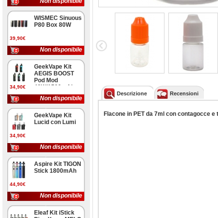
Non disponibile
WISMEC Sinuous
P80 Box 80W
39,90€
Non disponibile
GeekVape Kit
AEGIS BOOST
Pod Mod
40W/1500mAh
34,90€
Descrizione
Recensioni
Non disponibile
Flacone in PET da 7ml con contagocce e t
GeekVape Kit
Lucid con Lumi
34,90€
Non disponibile
Aspire Kit TIGON
Stick 1800mAh
44,90€
Non disponibile
Eleaf Kit iStick