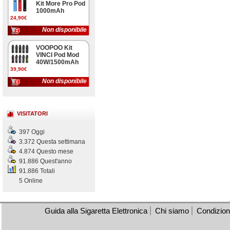
Kit More Pro Pod
1000mAh
24,90€
Non disponibile
VOOPOO Kit
VINCI Pod Mod
40W/1500mAh
39,90€
Non disponibile
VISITATORI
397 Oggi
3.372 Questa settimana
4.874 Questo mese
91.886 Quest'anno
91.886 Totali
5 Online
Guida alla Sigaretta Elettronica
Chi siamo
Condizioni