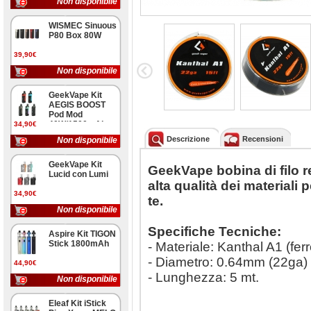
Non disponibile
WISMEC Sinuous
P80 Box 80W
39,90€
Non disponibile
GeekVape Kit
AEGIS BOOST
Pod Mod
40W/1500mAh
34,90€
Descrizione
Recensioni
Non disponibile
GeekVape Kit
GeekVape bobina di filo r
Lucid con Lumi
alta qualità dei materiali 
34,90€
te.
Non disponibile
Specifiche Tecniche:
Aspire Kit TIGON
Stick 1800mAh
- Materiale: Kanthal A1 (fer
- Diametro: 0.64mm (22ga)
44,90€
- Lunghezza: 5 mt.
Non disponibile
Eleaf Kit iStick