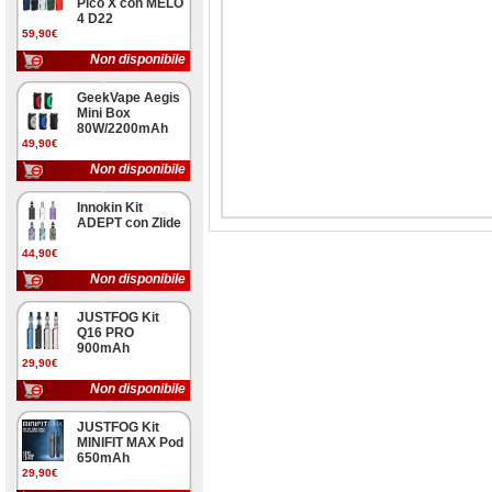
Pico X con MELO
4 D22
59,90€
Non disponibile
GeekVape Aegis
Mini Box
80W/2200mAh
49,90€
Non disponibile
Innokin Kit
ADEPT con Zlide
44,90€
Non disponibile
JUSTFOG Kit
Q16 PRO
900mAh
29,90€
Non disponibile
JUSTFOG Kit
MINIFIT MAX Pod
650mAh
29,90€