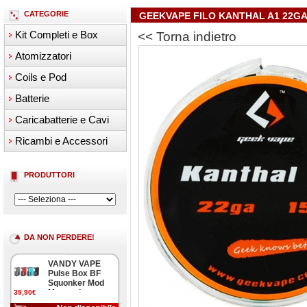
CATEGORIE
GEEKVAPE FILO KANTHAL A1 22GA
Kit Completi e Box
<< Torna indietro
Atomizzatori
Coils e Pod
Batterie
Caricabatterie e Cavi
Ricambi e Accessori
PRODUTTORI
DA NON PERDERE!
VANDY VAPE
Pulse Box BF
Squonker Mod
Meccanica
39,90€