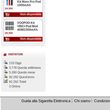
Kit More Pro Pod
1000mAh
24,90€
Non disponibile
VOOPOO Kit
VINCI Pod Mod
40W/1500mAh
39,90€
Non disponibile
VISITATORI
133 Oggi
3.778 Questa settimana
5.280 Questo mese
92.292 Quest'anno
92.292 Totali
3 Online
Guida alla Sigaretta Elettronica
Chi siamo
Condizioni