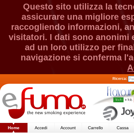
Questo sito utilizza la tec
assicurare una migliore esp
raccogliendo informazioni, an
visitatori. I dati sono anonim
ad un loro utilizzo per fin
navigazione si conferma l'ac
A
Ricerca:
Home
Accedi
Account
Carrello
Cassa