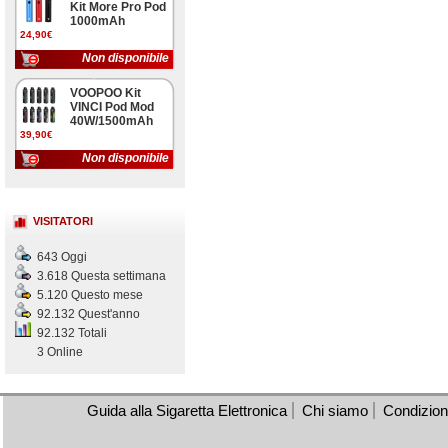
Kit More Pro Pod
1000mAh
24,90€
Non disponibile
VOOPOO Kit
VINCI Pod Mod
40W/1500mAh
39,90€
Non disponibile
VISITATORI
643 Oggi
3.618 Questa settimana
5.120 Questo mese
92.132 Quest'anno
92.132 Totali
3 Online
Guida alla Sigaretta Elettronica
Chi siamo
Condizioni