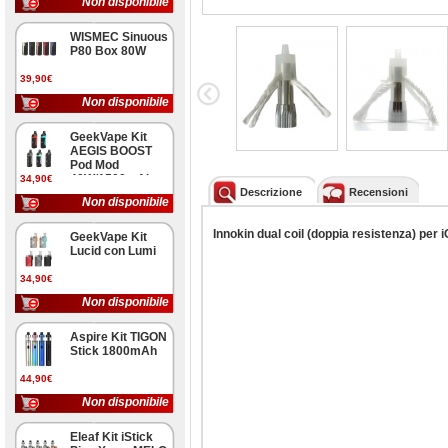
Non disponibile
WISMEC Sinuous
P80 Box 80W
39,90€
Non disponibile
GeekVape Kit
AEGIS BOOST
Pod Mod
40W/1500mAh
34,90€
Descrizione
Recensioni
Non disponibile
Innokin dual coil (doppia resistenza) p
er i
GeekVape Kit
Lucid con Lumi
34,90€
Non disponibile
Aspire Kit TIGON
Stick 1800mAh
44,90€
Non disponibile
Eleaf Kit iStick