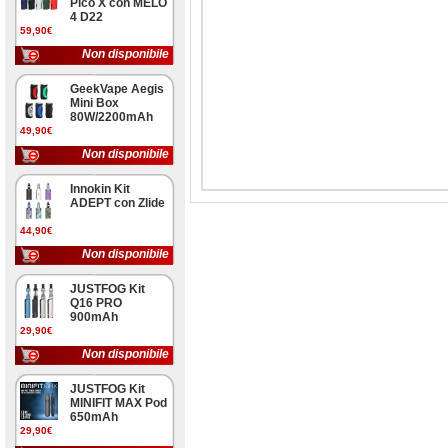
Pico X con MELO
4 D22
59,90€
Non disponibile
GeekVape Aegis
Mini Box
80W/2200mAh
49,90€
Non disponibile
Innokin Kit
ADEPT con Zlide
44,90€
Non disponibile
JUSTFOG Kit
Q16 PRO
900mAh
29,90€
Non disponibile
JUSTFOG Kit
MINIFIT MAX Pod
650mAh
29,90€