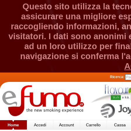
Questo sito utilizza la tec
assicurare una migliore esp
raccogliendo informazioni, an
visitatori. I dati sono anonim
ad un loro utilizzo per fin
navigazione si conferma l'ac
A
Ricerca:
Home
Accedi
Account
Carrello
Cassa