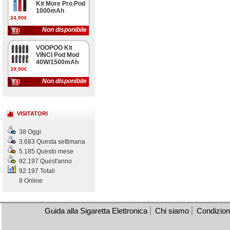
Kit More Pro Pod
1000mAh
24,90€
Non disponibile
VOOPOO Kit
VINCI Pod Mod
40W/1500mAh
39,90€
Non disponibile
VISITATORI
38 Oggi
3.683 Questa settimana
5.185 Questo mese
92.197 Quest'anno
92.197 Totali
8 Online
Guida alla Sigaretta Elettronica
Chi siamo
Condizioni