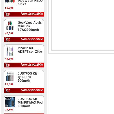
Pico X con MELO
4 D22
59,90€
Non disponibile
GeekVape Aegis
Mini Box
80W/2200mAh
49,90€
Non disponibile
Innokin Kit
ADEPT con Zlide
44,90€
Non disponibile
JUSTFOG Kit
Q16 PRO
900mAh
29,90€
Non disponibile
JUSTFOG Kit
MINIFIT MAX Pod
650mAh
29,90€