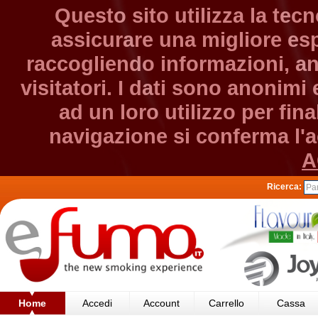
Questo sito utilizza la tec
assicurare una migliore esp
raccogliendo informazioni, an
visitatori. I dati sono anonim
ad un loro utilizzo per fin
navigazione si conferma l'ac
A
Ricerca:
Home
Accedi
Account
Carrello
Cassa