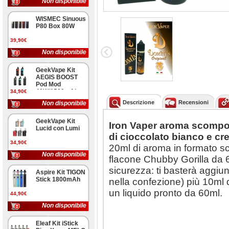
Non disponibile
WISMEC Sinuous
P80 Box 80W
39,90€
Non disponibile
GeekVape Kit
AEGIS BOOST
Pod Mod
40W/1500mAh
34,90€
Descrizione
Recensioni
Non disponibile
GeekVape Kit
Iron Vaper aroma scomp
Lucid con Lumi
di cioccolato bianco e cre
34,90€
20ml di aroma in formato sc
Non disponibile
flacone Chubby Gorilla da 
sicurezza: ti basterà aggiun
Aspire Kit TIGON
Stick 1800mAh
nella confezione) più 10ml 
un liquido pronto da 60ml.
44,90€
Non disponibile
Eleaf Kit iStick