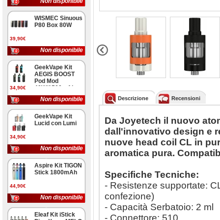
Non disponibile
WISMEC Sinuous
P80 Box 80W
39,90€
Non disponibile
GeekVape Kit
AEGIS BOOST
Pod Mod
40W/1500mAh
34,90€
Descrizione
Recensioni
Non disponibile
GeekVape Kit
Da Joyetech il nuovo ato
Lucid con Lumi
dall'innovativo design e r
34,90€
nuove head coil CL in pu
Non disponibile
aromatica pura. Compatibi
Aspire Kit TIGON
Stick 1800mAh
Specifiche Tecniche:
- Resistenze supportate: CL
44,90€
confezione)
Non disponibile
- Capacità Serbatoio: 2 ml
Eleaf Kit iStick
- Connettore: 510