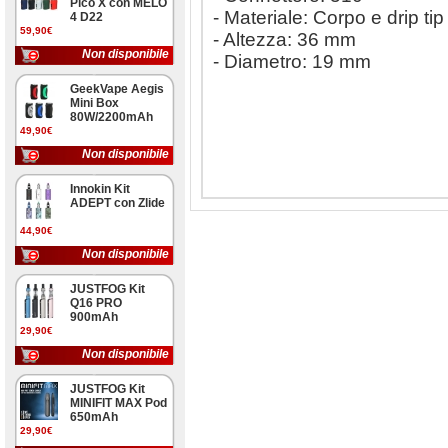
Pico X con MELO
- Materiale: Corpo e drip tip
4 D22
59,90€
- Altezza: 36 mm
Non disponibile
- Diametro: 19 mm
GeekVape Aegis
Mini Box
80W/2200mAh
49,90€
Non disponibile
Innokin Kit
ADEPT con Zlide
44,90€
Non disponibile
JUSTFOG Kit
Q16 PRO
900mAh
29,90€
Non disponibile
JUSTFOG Kit
MINIFIT MAX Pod
650mAh
29,90€