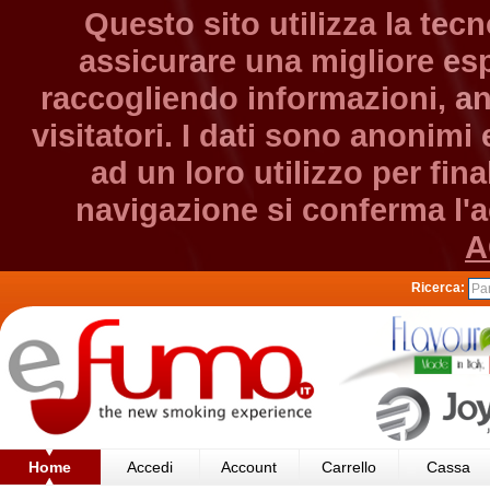
Questo sito utilizza la tec
assicurare una migliore esp
raccogliendo informazioni, an
visitatori. I dati sono anonim
ad un loro utilizzo per fin
navigazione si conferma l'ac
A
Ricerca:
Home
Accedi
Account
Carrello
Cassa