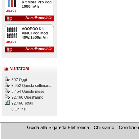
Kit More Pro Pod
1000mAh
24,90€
Non disponibile
VOOPOO Kit
VINCI Pod Mod
40W/1500mAh
39,90€
Non disponibile
VISITATORI
307 Oggi
3.952 Questa settimana
5.454 Questo mese
92.466 Quest'anno
92.466 Totali
6 Online
Guida alla Sigaretta Elettronica
Chi siamo
Condizioni