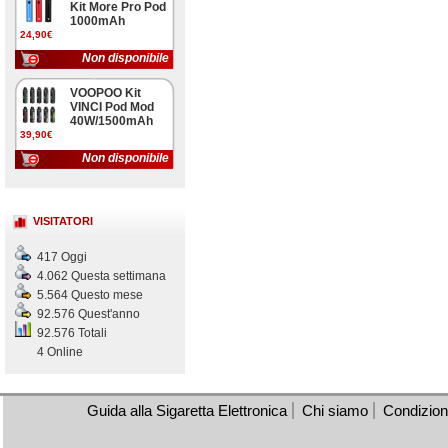
Kit More Pro Pod
1000mAh
24,90€
Non disponibile
VOOPOO Kit
VINCI Pod Mod
40W/1500mAh
39,90€
Non disponibile
VISITATORI
417 Oggi
4.062 Questa settimana
5.564 Questo mese
92.576 Quest'anno
92.576 Totali
4 Online
Guida alla Sigaretta Elettronica
Chi siamo
Condizioni