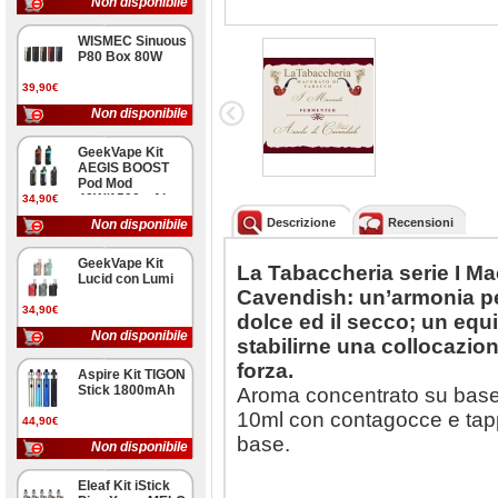
Non disponibile
WISMEC Sinuous
P80 Box 80W
39,90€
Non disponibile
GeekVape Kit
AEGIS BOOST
Pod Mod
40W/1500mAh
34,90€
Descrizione
Recensioni
Non disponibile
GeekVape Kit
La Tabaccheria serie I Ma
Lucid con Lumi
Cavendish: un’armonia perf
34,90€
dolce ed il secco; un equi
Non disponibile
stabilirne una collocazio
forza.
Aspire Kit TIGON
Stick 1800mAh
Aroma concentrato su base g
10ml con contagocce e tappo
44,90€
base.
Non disponibile
Eleaf Kit iStick