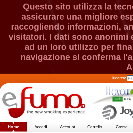
Questo sito utilizza la tec
assicurare una migliore esp
raccogliendo informazioni, an
visitatori. I dati sono anonim
ad un loro utilizzo per fin
navigazione si conferma l'ac
A
Ricerca:
Home
Accedi
Account
Carrello
Cassa