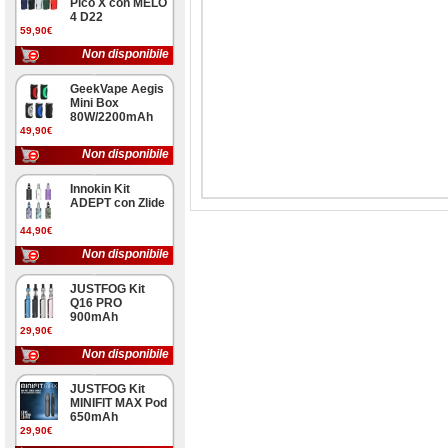
Pico X con MELO
4 D22
59,90€
Non disponibile
GeekVape Aegis
Mini Box
80W/2200mAh
49,90€
Non disponibile
Innokin Kit
ADEPT con Zlide
44,90€
Non disponibile
JUSTFOG Kit
Q16 PRO
900mAh
29,90€
Non disponibile
JUSTFOG Kit
MINIFIT MAX Pod
650mAh
29,90€