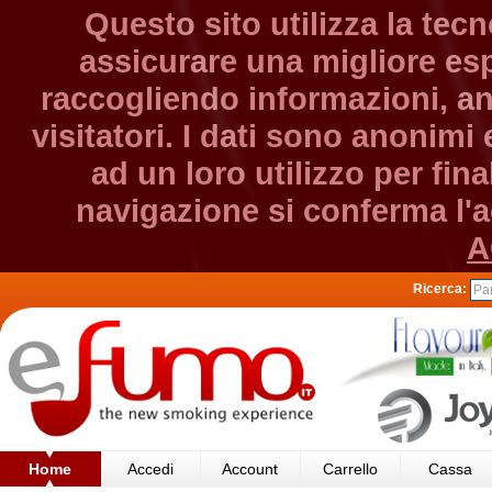
Questo sito utilizza la tec
assicurare una migliore esp
raccogliendo informazioni, an
visitatori. I dati sono anonim
ad un loro utilizzo per fin
navigazione si conferma l'ac
A
Ricerca:
Home
Accedi
Account
Carrello
Cassa