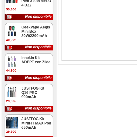
Pico X con MELO
4 D22
59,90€
Non disponibile
GeekVape Aegis
Mini Box
80W/2200mAh
49,90€
Non disponibile
Innokin Kit
ADEPT con Zlide
44,90€
Non disponibile
JUSTFOG Kit
Q16 PRO
900mAh
29,90€
Non disponibile
JUSTFOG Kit
MINIFIT MAX Pod
650mAh
29,90€