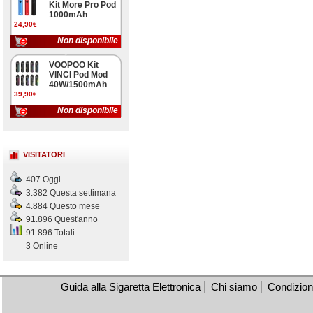
Kit More Pro Pod
1000mAh
24,90€
Non disponibile
VOOPOO Kit
VINCI Pod Mod
40W/1500mAh
39,90€
Non disponibile
VISITATORI
407 Oggi
3.382 Questa settimana
4.884 Questo mese
91.896 Quest'anno
91.896 Totali
3 Online
Guida alla Sigaretta Elettronica
Chi siamo
Condizioni