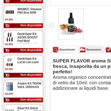
Non disponibile
WISMEC Sinuous
P80 Box 80W
39,90€
Non disponibile
GeekVape Kit
AEGIS BOOST
Pod Mod
40W/1500mAh
34,90€
Descrizione
Recensioni
Non disponibile
GeekVape Kit
SUPER FLAVOR aroma SKY:
Lucid con Lumi
fresca, insaporita da un p
34,90€
perfetto!
Non disponibile
Aroma organico concentrato 
di vetro da 10ml. con conta
Aspire Kit TIGON
Stick 1800mAh
addizionare ai liquidi base.
44,90€
Non disponibile
Eleaf Kit iStick