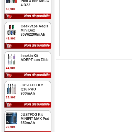
Pico X con MELO
4 D22
59,90€
Non disponibile
GeekVape Aegis
Mini Box
80W/2200mAh
49,90€
Non disponibile
Innokin Kit
ADEPT con Zlide
44,90€
Non disponibile
JUSTFOG Kit
Q16 PRO
900mAh
29,90€
Non disponibile
JUSTFOG Kit
MINIFIT MAX Pod
650mAh
29,90€