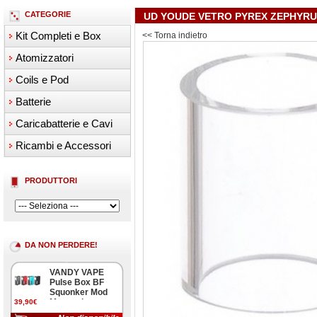
CATEGORIE
UD YOUDE VETRO PYREX ZEPHYR
Kit Completi e Box
<< Torna indietro
Atomizzatori
Coils e Pod
Batterie
Caricabatterie e Cavi
Ricambi e Accessori
PRODUTTORI
DA NON PERDERE!
VANDY VAPE
Pulse Box BF
Squonker Mod
Meccanica
39,90€