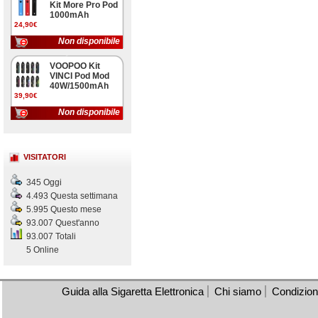
Kit More Pro Pod
1000mAh
24,90€
Non disponibile
VOOPOO Kit
VINCI Pod Mod
40W/1500mAh
39,90€
Non disponibile
VISITATORI
345 Oggi
4.493 Questa settimana
5.995 Questo mese
93.007 Quest'anno
93.007 Totali
5 Online
Guida alla Sigaretta Elettronica
Chi siamo
Condizioni