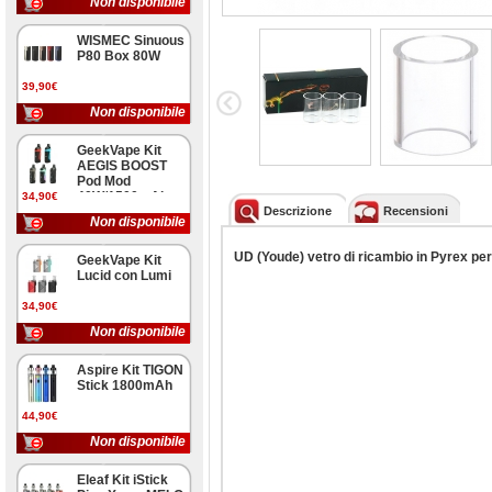
Non disponibile
WISMEC Sinuous
P80 Box 80W
39,90€
Non disponibile
GeekVape Kit
AEGIS BOOST
Pod Mod
40W/1500mAh
34,90€
Descrizione
Recensioni
Non disponibile
UD (Youde) vetro di ricambio in Pyrex pe
GeekVape Kit
Lucid con Lumi
34,90€
Non disponibile
Aspire Kit TIGON
Stick 1800mAh
44,90€
Non disponibile
Eleaf Kit iStick