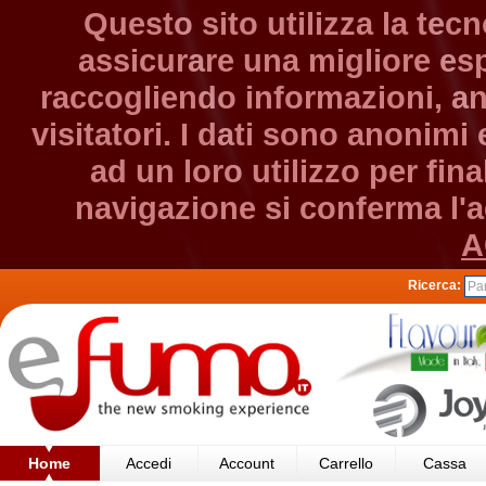
Questo sito utilizza la tec
assicurare una migliore esp
raccogliendo informazioni, an
visitatori. I dati sono anonim
ad un loro utilizzo per fin
navigazione si conferma l'ac
A
Ricerca:
Home
Accedi
Account
Carrello
Cassa