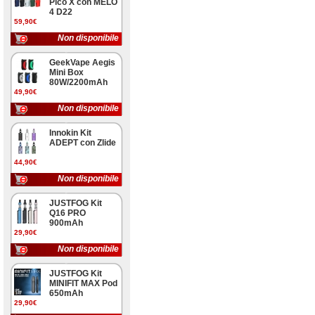
Pico X con MELO
4 D22
59,90€
Non disponibile
GeekVape Aegis
Mini Box
80W/2200mAh
49,90€
Non disponibile
Innokin Kit
ADEPT con Zlide
44,90€
Non disponibile
JUSTFOG Kit
Q16 PRO
900mAh
29,90€
Non disponibile
JUSTFOG Kit
MINIFIT MAX Pod
650mAh
29,90€