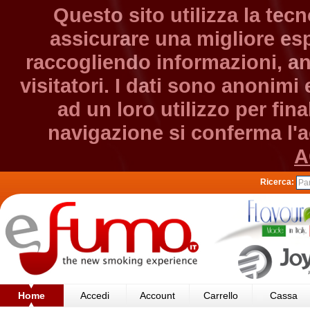
Questo sito utilizza la tec
assicurare una migliore esp
raccogliendo informazioni, an
visitatori. I dati sono anonim
ad un loro utilizzo per fin
navigazione si conferma l'ac
A
Ricerca:
Home
Accedi
Account
Carrello
Cassa