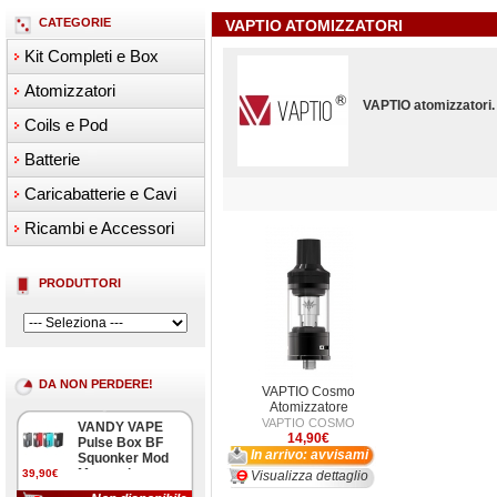
CATEGORIE
VAPTIO ATOMIZZATORI
Kit Completi e Box
Atomizzatori
VAPTIO atomizzatori.
Coils e Pod
Batterie
Caricabatterie e Cavi
Ricambi e Accessori
PRODUTTORI
DA NON PERDERE!
VAPTIO Cosmo
Atomizzatore
VAPTIO COSMO
VANDY VAPE
14,90€
Pulse Box BF
In arrivo: avvisami
Squonker Mod
Meccanica
39,90€
Visualizza dettaglio