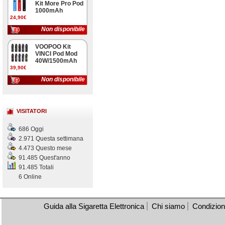
Kit More Pro Pod
1000mAh
24,90€
Non disponibile
VOOPOO Kit
VINCI Pod Mod
40W/1500mAh
39,90€
Non disponibile
VISITATORI
686 Oggi
2.971 Questa settimana
4.473 Questo mese
91.485 Quest'anno
91.485 Totali
6 Online
Guida alla Sigaretta Elettronica
Chi siamo
Condizioni