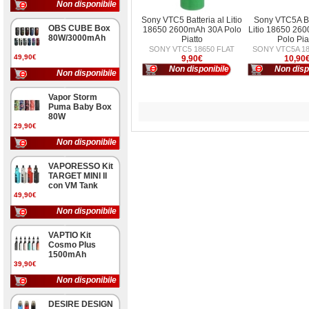
Non disponibile
Sony VTC5 Batteria al Litio
Sony VTC5A Ba
OBS CUBE Box
18650 2600mAh 30A Polo
Litio 18650 26
80W/3000mAh
Piatto
Polo Pia
SONY VTC5 18650 FLAT
SONY VTC5A 18
49,90€
9,90€
10,90
Non disponibile
Non disp
Non disponibile
Vapor Storm
Puma Baby Box
80W
29,90€
Non disponibile
VAPORESSO Kit
TARGET MINI II
con VM Tank
49,90€
Non disponibile
VAPTIO Kit
Cosmo Plus
1500mAh
39,90€
Non disponibile
DESIRE DESIGN