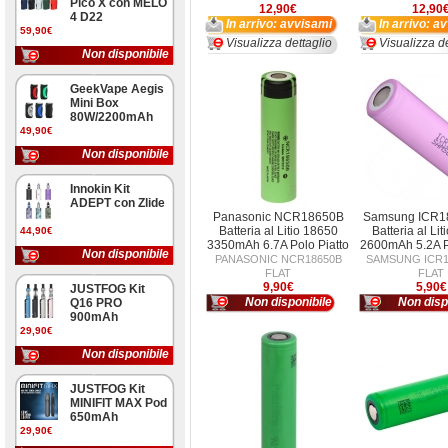
Pico X con MELO
12,90€
12,90
4 D22
In arrivo: avvisami
In arrivo: a
59,90€
Visualizza dettaglio
Visualizza de
Non disponibile
GeekVape Aegis
Mini Box
80W/2200mAh
49,90€
Non disponibile
Innokin Kit
ADEPT con Zlide
Panasonic NCR18650B
Samsung ICR1
Batteria al Litio 18650
Batteria al Li
44,90€
3350mAh 6.7A Polo Piatto
2600mAh 5.2A P
Non disponibile
PANASONIC NCR18650B
SAMSUNG ICR1
FLAT
FLAT
9,90€
5,90€
JUSTFOG Kit
Non disponibile
Non disp
Q16 PRO
900mAh
29,90€
Non disponibile
JUSTFOG Kit
MINIFIT MAX Pod
650mAh
29,90€