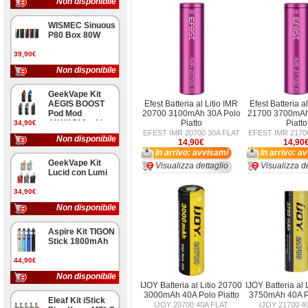
Non disponibile
WISMEC Sinuous
P80 Box 80W
39,90€
Non disponibile
GeekVape Kit
AEGIS BOOST
Efest Batteria al Litio IMR
Efest Batteria a
Pod Mod
20700 3100mAh 30A Polo
21700 3700mAh
40W/1500mAh
Piatto
Piatto
34,90€
EFEST IMR 20700 30A FLAT
EFEST IMR 2170
Non disponibile
14,90€
14,90
In arrivo: avvisami
In arrivo: a
GeekVape Kit
Visualizza dettaglio
Visualizza de
Lucid con Lumi
34,90€
Non disponibile
Aspire Kit TIGON
Stick 1800mAh
44,90€
Non disponibile
IJOY Batteria al Litio 20700
IJOY Batteria al 
3000mAh 40A Polo Piatto
3750mAh 40A Po
Eleaf Kit iStick
IJOY 20700 40A FLAT
IJOY 21700 4