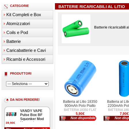
CATEGORIE
BATTERIE RICARICABILI AL LITIO
Kit Completi e Box
Atomizzatori
Batterie ricaricabili a
Coils e Pod
Batterie
Caricabatterie e Cavi
Ricambi e Accessori
PRODUTTORI
DA NON PERDERE!
Batteria al Litio 18350
Batteria al Li
900mAh Polo Piatto
2200mAh Polo
BATTERIA 18350 FLAT
BATTERIA 186
VANDY VAPE
5,90€
7,90€
Pulse Box BF
Non disponibile
Non disp
Squonker Mod
Meccanica
39,90€