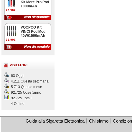
Kit More Pro Pod
1000mAh
24,90€
Non disponibile
VOOPOO Kit
VINCI Pod Mod
40W/1500mAh
39,90€
Non disponibile
VISITATORI
63 Oggi
4.211 Questa settimana
5.713 Questo mese
92.725 Quest'anno
92.725 Totali
4 Online
Guida alla Sigaretta Elettronica
Chi siamo
Condizioni