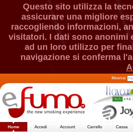
Questo sito utilizza la tec
assicurare una migliore esp
raccogliendo informazioni, an
visitatori. I dati sono anonim
ad un loro utilizzo per fin
navigazione si conferma l'ac
A
Ricerca:
Home
Accedi
Account
Carrello
Cassa