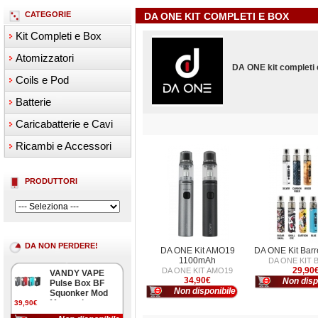
CATEGORIE
DA ONE KIT COMPLETI E BOX
Kit Completi e Box
Atomizzatori
DA ONE kit completi 
Coils e Pod
Batterie
Caricabatterie e Cavi
Ricambi e Accessori
PRODUTTORI
DA NON PERDERE!
DA ONE Kit AMO19
DA ONE Kit Bar
1100mAh
DA ONE KIT 
29,90
DA ONE KIT AMO19
VANDY VAPE
34,90€
Non disp
Pulse Box BF
Non disponibile
Squonker Mod
Meccanica
39,90€