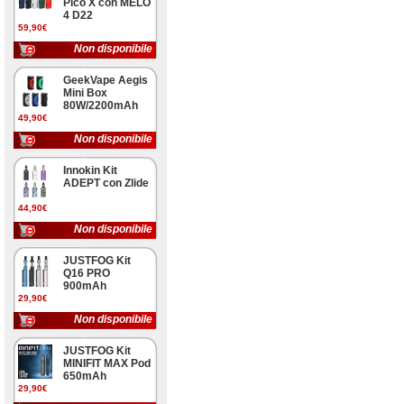
Pico X con MELO
4 D22
59,90€
Non disponibile
GeekVape Aegis
Mini Box
80W/2200mAh
49,90€
Non disponibile
Innokin Kit
ADEPT con Zlide
44,90€
Non disponibile
JUSTFOG Kit
Q16 PRO
900mAh
29,90€
Non disponibile
JUSTFOG Kit
MINIFIT MAX Pod
650mAh
29,90€