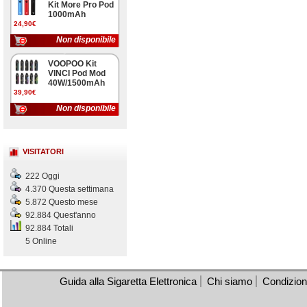
Kit More Pro Pod
1000mAh
24,90€
Non disponibile
VOOPOO Kit
VINCI Pod Mod
40W/1500mAh
39,90€
Non disponibile
VISITATORI
222 Oggi
4.370 Questa settimana
5.872 Questo mese
92.884 Quest'anno
92.884 Totali
5 Online
Guida alla Sigaretta Elettronica
Chi siamo
Condizioni