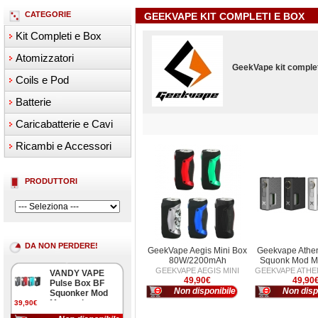
CATEGORIE
GEEKVAPE KIT COMPLETI E BOX
Kit Completi e Box
Atomizzatori
GeekVape kit complet
Coils e Pod
Batterie
Caricabatterie e Cavi
Ricambi e Accessori
PRODUTTORI
DA NON PERDERE!
GeekVape Aegis Mini Box
Geekvape Athe
80W/2200mAh
Squonk Mod M
GEEKVAPE AEGIS MINI
GEEKVAPE ATHE
VANDY VAPE
49,90€
49,90
Pulse Box BF
Non disponibile
Non disp
Squonker Mod
Meccanica
39,90€