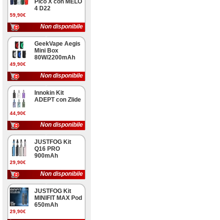
Pico X con MELO
4 D22
59,90€
Non disponibile
GeekVape Aegis
Mini Box
80W/2200mAh
49,90€
Non disponibile
Innokin Kit
ADEPT con Zlide
44,90€
Non disponibile
JUSTFOG Kit
Q16 PRO
900mAh
29,90€
Non disponibile
JUSTFOG Kit
MINIFIT MAX Pod
650mAh
29,90€