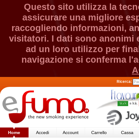
Questo sito utilizza la tec
assicurare una migliore esp
raccogliendo informazioni, an
visitatori. I dati sono anonim
ad un loro utilizzo per fin
navigazione si conferma l'ac
A
Ricerca:
Home
Accedi
Account
Carrello
Cassa