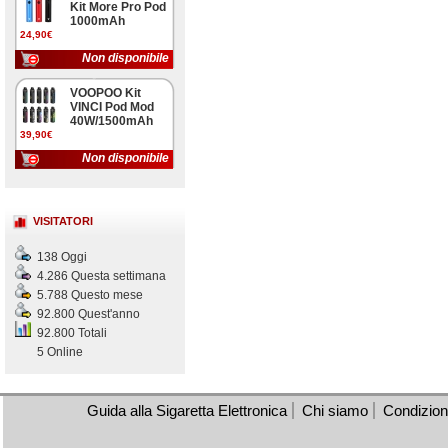
Kit More Pro Pod
1000mAh
24,90€
Non disponibile
VOOPOO Kit
VINCI Pod Mod
40W/1500mAh
39,90€
Non disponibile
VISITATORI
138 Oggi
4.286 Questa settimana
5.788 Questo mese
92.800 Quest'anno
92.800 Totali
5 Online
Guida alla Sigaretta Elettronica
Chi siamo
Condizioni