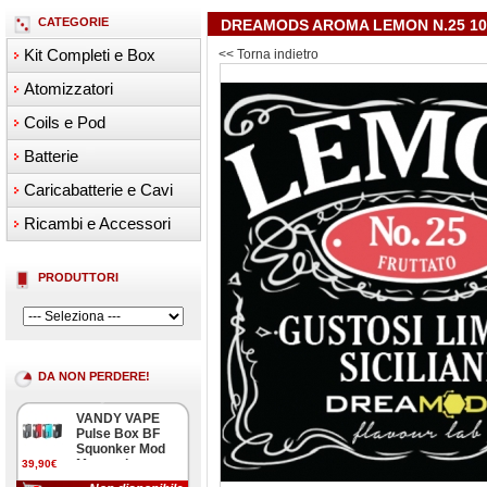
CATEGORIE
DREAMODS AROMA LEMON N.25 1
Kit Completi e Box
<< Torna indietro
Atomizzatori
Coils e Pod
Batterie
Caricabatterie e Cavi
Ricambi e Accessori
PRODUTTORI
DA NON PERDERE!
VANDY VAPE
Pulse Box BF
Squonker Mod
Meccanica
39,90€