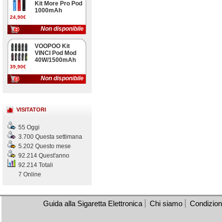
Kit More Pro Pod
1000mAh
24,90€
Non disponibile
VOOPOO Kit
VINCI Pod Mod
40W/1500mAh
39,90€
Non disponibile
VISITATORI
55 Oggi
3.700 Questa settimana
5.202 Questo mese
92.214 Quest'anno
92.214 Totali
7 Online
Guida alla Sigaretta Elettronica
Chi siamo
Condizioni