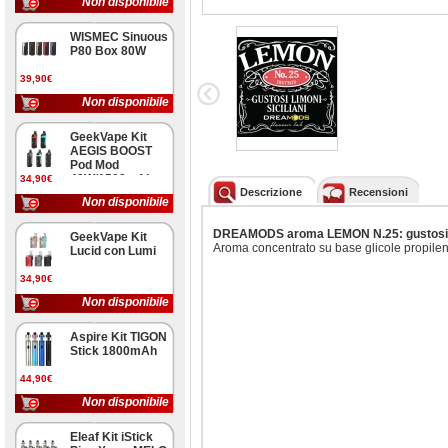
Non disponibile
WISMEC Sinuous
P80 Box 80W
39,90€
Non disponibile
GeekVape Kit
AEGIS BOOST
Pod Mod
40W/1500mAh
34,90€
Descrizione
Recensioni
Non disponibile
DREAMODS aroma LEMON N.25: gustosi lim
GeekVape Kit
Aroma concentrato su base glicole propilenic
Lucid con Lumi
34,90€
Non disponibile
Aspire Kit TIGON
Stick 1800mAh
44,90€
Non disponibile
Eleaf Kit iStick