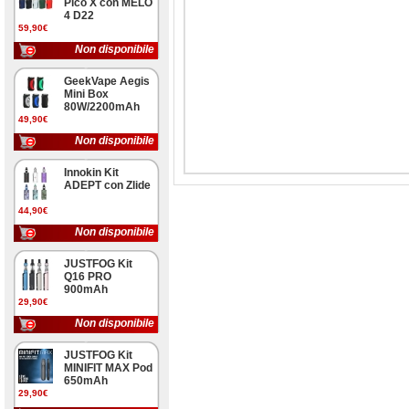
Pico X con MELO
4 D22
59,90€
Non disponibile
GeekVape Aegis
Mini Box
80W/2200mAh
49,90€
Non disponibile
Innokin Kit
ADEPT con Zlide
44,90€
Non disponibile
JUSTFOG Kit
Q16 PRO
900mAh
29,90€
Non disponibile
JUSTFOG Kit
MINIFIT MAX Pod
650mAh
29,90€