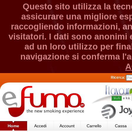
Questo sito utilizza la tec
assicurare una migliore esp
raccogliendo informazioni, an
visitatori. I dati sono anonim
ad un loro utilizzo per fin
navigazione si conferma l'ac
A
Ricerca:
Home
Accedi
Account
Carrello
Cassa