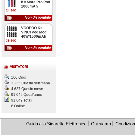
Kit More Pro Pod
1000mAh
24,90€
Non disponibile
VOOPOO Kit
VINCI Pod Mod
40W/1500mAh
39,90€
Non disponibile
VISITATORI
160 Oggi
3.135 Questa settimana
4.637 Questo mese
91.649 Quest'anno
91.649 Totali
6 Online
Guida alla Sigaretta Elettronica
Chi siamo
Condizioni