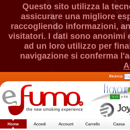
Questo sito utilizza la tec
assicurare una migliore esp
raccogliendo informazioni, an
visitatori. I dati sono anonim
ad un loro utilizzo per fin
navigazione si conferma l'ac
A
Ricerca:
Home
Accedi
Account
Carrello
Cassa