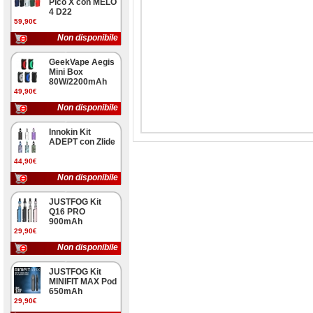
Pico X con MELO
4 D22
59,90€
Non disponibile
GeekVape Aegis
Mini Box
80W/2200mAh
49,90€
Non disponibile
Innokin Kit
ADEPT con Zlide
44,90€
Non disponibile
JUSTFOG Kit
Q16 PRO
900mAh
29,90€
Non disponibile
JUSTFOG Kit
MINIFIT MAX Pod
650mAh
29,90€