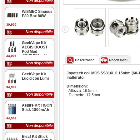
Non disponibile
WISMEC Sinuous
P80 Box 80W
39,90€
Non disponibile
GeekVape Kit
AEGIS BOOST
Pod Mod
40W/1500mAh
34,90€
Descrizione
Recensioni
Non disponibile
Joyetech coil MGS SS316L 0.15ohm (60-1
GeekVape Kit
inalterato.
Lucid con Lumi
Dimensioni:
34,90€
- Altezza: 16.5mm
Non disponibile
- Diametro: 17.5mm
Aspire Kit TIGON
Stick 1800mAh
44,90€
Non disponibile
Eleaf Kit iStick