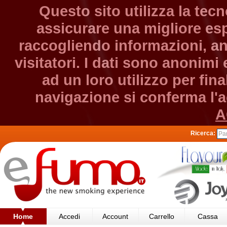
Questo sito utilizza la tec
assicurare una migliore esp
raccogliendo informazioni, an
visitatori. I dati sono anonim
ad un loro utilizzo per fin
navigazione si conferma l'ac
A
Ricerca:
Home
Accedi
Account
Carrello
Cassa