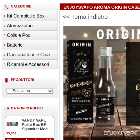
CATEGORIE
ENJOYSVAPO AROMA ORIGIN CASE
Kit Completi e Box
<< Torna indietro
Atomizzatori
Coils e Pod
Batterie
Caricabatterie e Cavi
Ricambi e Accessori
PRODUTTORI
DA NON PERDERE!
VANDY VAPE
Pulse Box BF
Squonker Mod
Meccanica
39,90€