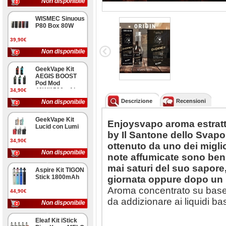
Non disponibile
WISMEC Sinuous
P80 Box 80W
39,90€
Non disponibile
GeekVape Kit
AEGIS BOOST
Pod Mod
40W/1500mAh
34,90€
Descrizione
Recensioni
Non disponibile
GeekVape Kit
Enjoysvapo aroma estra
Lucid con Lumi
by Il Santone dello Svapo:
34,90€
ottenuto da uno dei miglio
Non disponibile
note affumicate sono ben
mai saturi del suo sapore,
Aspire Kit TIGON
Stick 1800mAh
giornata oppure dopo un b
Aroma concentrato su base g
44,90€
da addizionare ai liquidi ba
Non disponibile
Eleaf Kit iStick