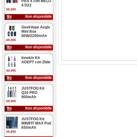
Pico X con MELO
4 D22
59,90€
Non disponibile
GeekVape Aegis
Mini Box
80W/2200mAh
49,90€
Non disponibile
Innokin Kit
ADEPT con Zlide
44,90€
Non disponibile
JUSTFOG Kit
Q16 PRO
900mAh
29,90€
Non disponibile
JUSTFOG Kit
MINIFIT MAX Pod
650mAh
29,90€