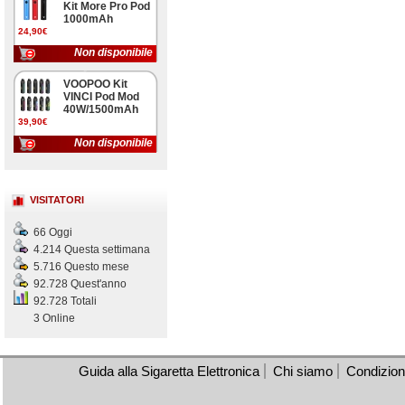
Kit More Pro Pod
1000mAh
24,90€
Non disponibile
VOOPOO Kit
VINCI Pod Mod
40W/1500mAh
39,90€
Non disponibile
VISITATORI
66 Oggi
4.214 Questa settimana
5.716 Questo mese
92.728 Quest'anno
92.728 Totali
3 Online
Guida alla Sigaretta Elettronica
Chi siamo
Condizioni