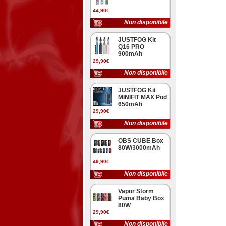
44,90€
Non disponibile
JUSTFOG Kit
Q16 PRO
900mAh
29,90€
Non disponibile
JUSTFOG Kit
MINIFIT MAX Pod
650mAh
29,90€
Non disponibile
OBS CUBE Box
80W/3000mAh
49,90€
Non disponibile
Vapor Storm
Puma Baby Box
80W
29,90€
Non disponibile