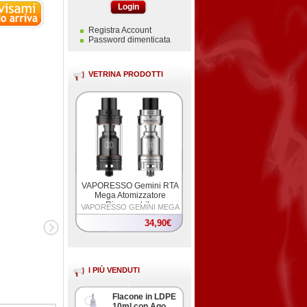
Login
Registra Account
Password dimenticata
VETRINA PRODOTTI
VAPORESSO Gemini RTA
Mega Atomizzatore
Rigenerabile
VAPORESSO GEMINI MEGA
34,90€
I PIÙ VENDUTI
Flacone in LDPE
10ml con Ago