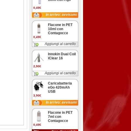
0,49€
In arrivo: avvisami
Flacone in PET
10ml con
Contagocce
0,49€
Aggiungi al carrello
Innokin Dual Coil
iClear 16
2,90€
Aggiungi al carrello
Caricabatteria
eGo 420mAh
USB
3,90€
In arrivo: avvisami
Flacone in PET
7ml con
Contagocce
0,49€