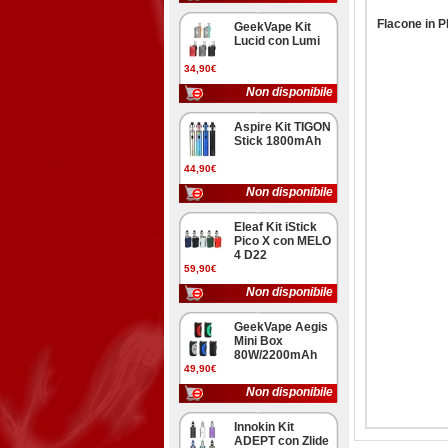
Flacone in P
GeekVape Kit
Lucid con Lumi
34,90€
Non disponibile
Aspire Kit TIGON
Stick 1800mAh
44,90€
Non disponibile
Eleaf Kit iStick
Pico X con MELO
4 D22
59,90€
Non disponibile
GeekVape Aegis
Mini Box
80W/2200mAh
49,90€
Non disponibile
Innokin Kit
ADEPT con Zlide