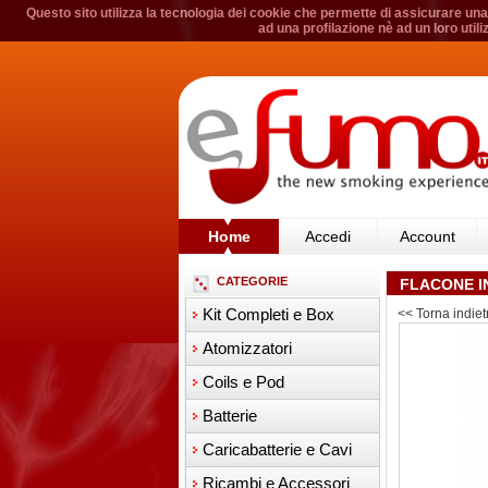
Questo sito utilizza la tecnologia dei cookie che permette di assicurare una 
ad una profilazione nè ad un loro util
Home
Accedi
Account
CATEGORIE
FLACONE I
Kit Completi e Box
<< Torna indiet
Atomizzatori
Coils e Pod
Batterie
Caricabatterie e Cavi
Ricambi e Accessori