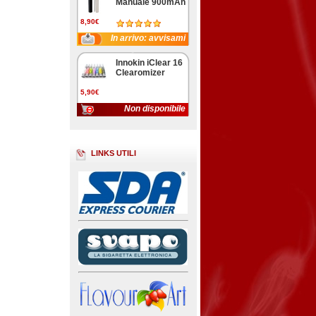
Manuale 900mAh
8,90€
In arrivo: avvisami
Innokin iClear 16
Clearomizer
5,90€
Non disponibile
LINKS UTILI