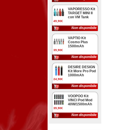
VAPORESSO Kit
TARGET MINI II
con VM Tank
49,90€
Non disponibile
VAPTIO Kit
Cosmo Plus
1500mAh
39,90€
Non disponibile
DESIRE DESIGN
Kit More Pro Pod
1000mAh
24,90€
Non disponibile
VOOPOO Kit
VINCI Pod Mod
40W/1500mAh
39,90€
Non disponibile