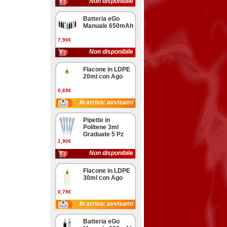
Non disponibile
Batteria eGo
Manuale 650mAh
7,90€
Non disponibile
Flacone in LDPE
20ml con Ago
0,69€
In arrivo: avvisami
Pipette in
Politene 3ml
Graduate 5 Pz
1,90€
Non disponibile
Flacone in LDPE
30ml con Ago
0,79€
In arrivo: avvisami
Batteria eGo