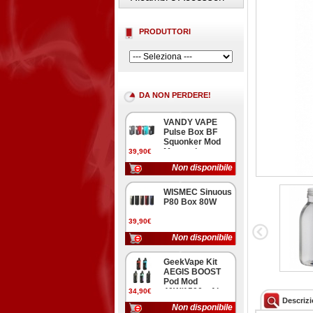
PRODUTTORI
DA NON PERDERE!
VANDY VAPE
Pulse Box BF
Squonker Mod
Meccanica
39,90€
Non disponibile
WISMEC Sinuous
P80 Box 80W
39,90€
Non disponibile
GeekVape Kit
AEGIS BOOST
Pod Mod
40W/1500mAh
34,90€
Descriz
Non disponibile