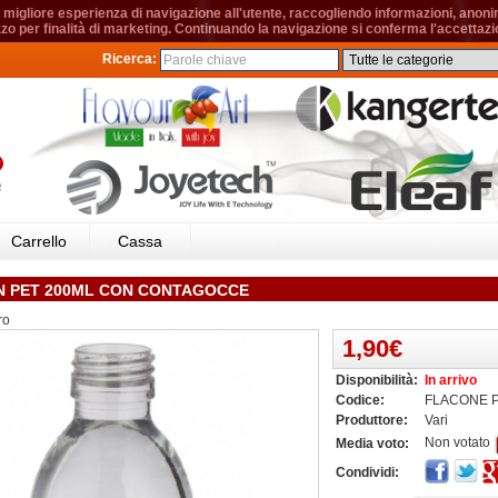
migliore esperienza di navigazione all'utente, raccogliendo informazioni, anonime
izzo per finalità di marketing. Continuando la navigazione si conferma l'accettazio
Ricerca:
Carrello
Cassa
N PET 200ML CON CONTAGOCCE
ro
1,90€
Disponibilità:
In arrivo
Codice:
FLACONE P
Produttore:
Vari
Non votato
Media voto:
Condividi: