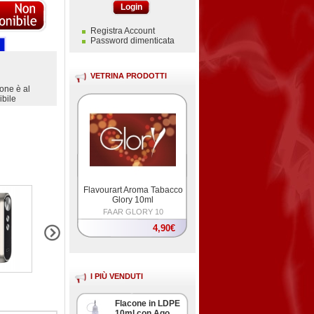
Login
Registra Account
Password dimenticata
VETRINA PRODOTTI
ione è al
bile
Flavourart Aroma Tabacco
Glory 10ml
FA AR GLORY 10
4,90€
I PIÙ VENDUTI
Flacone in LDPE
10ml con Ago