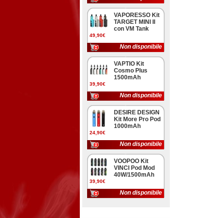
VAPORESSO Kit
TARGET MINI II
con VM Tank
49,90€
Non disponibile
VAPTIO Kit
Cosmo Plus
1500mAh
39,90€
Non disponibile
DESIRE DESIGN
Kit More Pro Pod
1000mAh
24,90€
Non disponibile
VOOPOO Kit
VINCI Pod Mod
40W/1500mAh
39,90€
Non disponibile