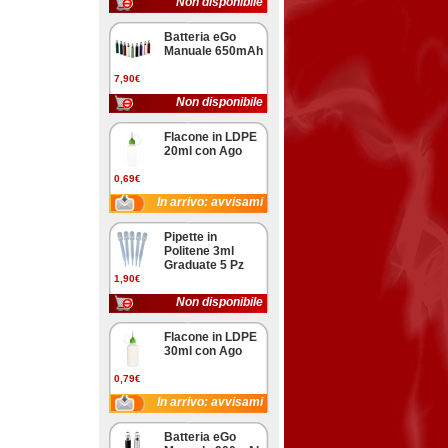
Non disponibile
Batteria eGo
Manuale 650mAh
7,90€
Non disponibile
Flacone in LDPE
20ml con Ago
0,69€
In arrivo: avvisami
Pipette in
Politene 3ml
Graduate 5 Pz
1,90€
Non disponibile
Flacone in LDPE
30ml con Ago
0,79€
In arrivo: avvisami
Batteria eGo