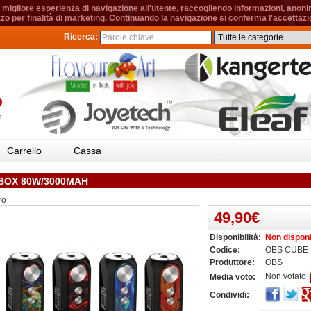
migliore esperienza di navigazione all'utente, raccogliendo informazioni, anonime
izzo per finalità di marketing. Continuando la navigazione si conferma l'accettazio
Ricerca:
Carrello
Cassa
BOX 80W/3000MAH
ro
49,90€
Disponibilità:
Non disponi
Codice:
OBS CUBE
Produttore:
OBS
Non votato
Media voto:
Condividi: