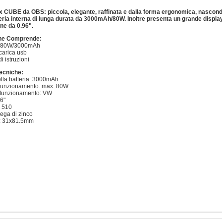
x CUBE da OBS: piccola, elegante, raffinata e dalla forma ergonomica, nascon
eria interna di lunga durata da 3000mAh/80W. Inoltre presenta un grande displ
one da 0.96".
one Comprende:
a 80W/3000mAh
icarica usb
i istruzioni
ecniche:
ella batteria: 3000mAh
 funzionamento: max. 80W
i funzionamento: VW
96"
: 510
Lega di zinco
i: 31x81.5mm