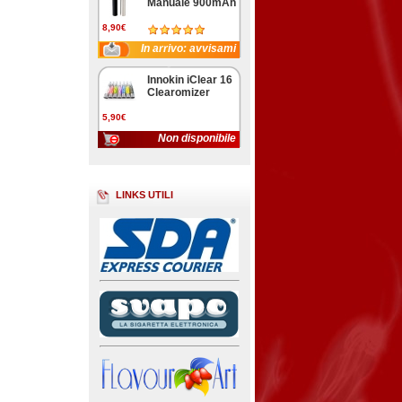
Manuale 900mAh
8,90€
In arrivo: avvisami
Innokin iClear 16
Clearomizer
5,90€
Non disponibile
LINKS UTILI