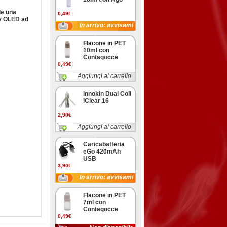
de una
0,49€
ay OLED ad
In arrivo: avvisami
Flacone in PET
10ml con
Contagocce
0,49€
Aggiungi al carrello
Innokin Dual Coil
iClear 16
2,90€
Aggiungi al carrello
Caricabatteria
eGo 420mAh
USB
3,90€
In arrivo: avvisami
Flacone in PET
7ml con
Contagocce
0,49€