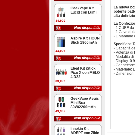
La nuova bo
GeekVape Kit
potente batt
Lucid con Lumi
alta definizi
34,90€
La Confezi
Non disponibile
- 1 CUBE d
- 1 Cavo di r
- 1 Manuale d
Aspire Kit TIGON
Stick 1800mAh
Specifiche T
- Capacità d
44,90€
- Potenza di
- Modalità d
Non disponibile
- Display: 0.
- Connettore
Eleaf Kit iStick
- Materiale: 
Pico X con MELO
- Dimension
4 D22
59,90€
Non disponibile
GeekVape Aegis
Mini Box
80W/2200mAh
49,90€
Non disponibile
Innokin Kit
ADEPT con Zlide