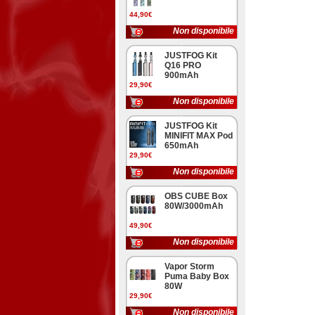
44,90€
Non disponibile
JUSTFOG Kit
Q16 PRO
900mAh
29,90€
Non disponibile
JUSTFOG Kit
MINIFIT MAX Pod
650mAh
29,90€
Non disponibile
OBS CUBE Box
80W/3000mAh
49,90€
Non disponibile
Vapor Storm
Puma Baby Box
80W
29,90€
Non disponibile