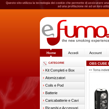
Questo sito utilizza la tecnologia dei cookie che permette di assicurare una 
ad una profilazione nè ad un loro util
Home
Accedi
Account
CATEGORIE
OBS CUBE 
Kit Completi e Box
<< Torna indiet
Atomizzatori
Coils e Pod
Batterie
Caricabatterie e Cavi
Ricambi e Accessori