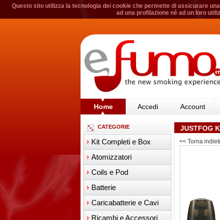
Questo sito utilizza la tecnologia dei cookie che permette di assicurare una 
ad una profilazione nè ad un loro util
Home
Accedi
Account
CATEGORIE
JUSTFOG K
Kit Completi e Box
<< Torna indiet
Atomizzatori
Coils e Pod
Batterie
Caricabatterie e Cavi
Ricambi e Accessori