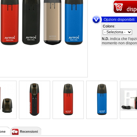
Opzioni disponibili:
Colore
:
N.D.
indica che l'opz
momento non disponi
ione
Recensioni