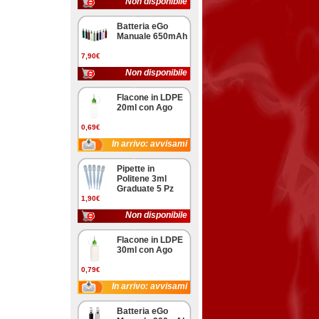
Non disponibile
Batteria eGo
Manuale 650mAh
7,90€
Non disponibile
Flacone in LDPE
20ml con Ago
0,69€
In arrivo: avvisami
Pipette in
Politene 3ml
Graduate 5 Pz
1,90€
Non disponibile
Flacone in LDPE
30ml con Ago
0,79€
In arrivo: avvisami
Batteria eGo