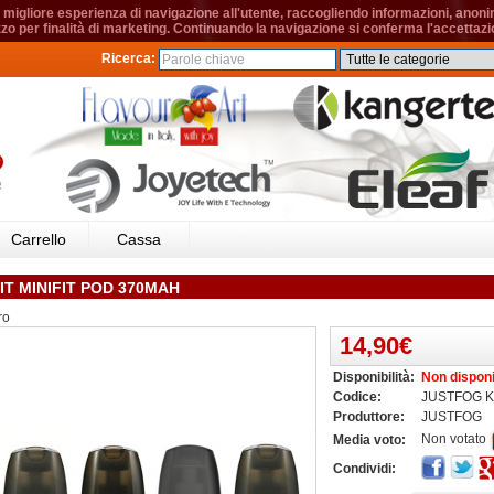
migliore esperienza di navigazione all'utente, raccogliendo informazioni, anonime
izzo per finalità di marketing. Continuando la navigazione si conferma l'accettazio
Ricerca:
Carrello
Cassa
IT MINIFIT POD 370MAH
ro
14,90€
Disponibilità:
Non disponi
Codice:
JUSTFOG KI
Produttore:
JUSTFOG
Non votato
Media voto:
Condividi: