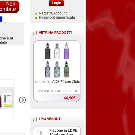
Login
Registra Account
Password dimenticata
VETRINA PRODOTTI
ione è al
bile
Innokin Kit ADEPT con Zlide
INNOKIN KIT ADEPT ZLIDE
44,90€
I PIÙ VENDUTI
Flacone in LDPE
10ml con Ago