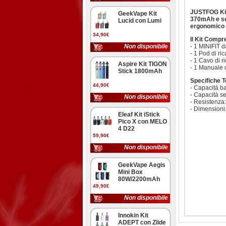
JUSTFOG Kit 
GeekVape Kit
370mAh e ser
Lucid con Lumi
ergonomico ta
34,90€
Il Kit Compr
Non disponibile
- 1 MINIFIT
- 1 Pod di ri
- 1 Cavo di r
Aspire Kit TIGON
- 1 Manuale d
Stick 1800mAh
Specifiche T
44,90€
- Capacità b
- Capacità se
Non disponibile
- Resistenza
- Dimension
Eleaf Kit iStick
Pico X con MELO
4 D22
59,90€
Non disponibile
GeekVape Aegis
Mini Box
80W/2200mAh
49,90€
Non disponibile
Innokin Kit
ADEPT con Zlide