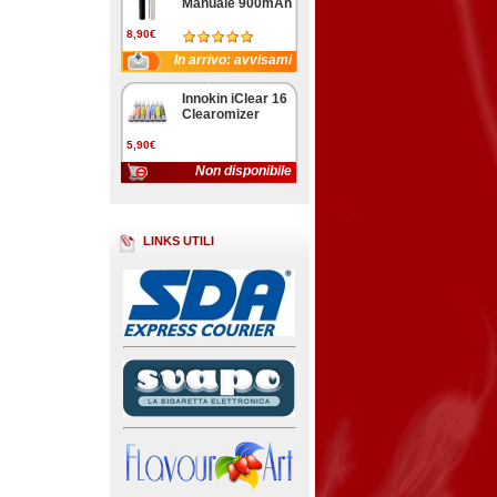
Manuale 900mAh
8,90€
In arrivo: avvisami
Innokin iClear 16
Clearomizer
5,90€
Non disponibile
LINKS UTILI