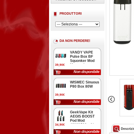
PRODUTTORI
DA NON PERDERE!
VANDY VAPE
Pulse Box BF
Squonker Mod
Meccanica
39,90€
Non disponibile
WISMEC Sinuous
P80 Box 80W
39,90€
Non disponibile
GeekVape Kit
AEGIS BOOST
Pod Mod
40W/1500mAh
34,90€
Descriz
Non disponibile