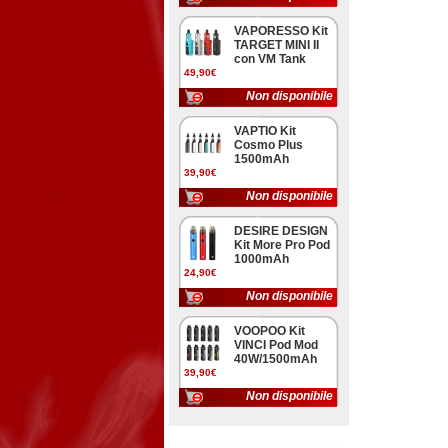
VAPORESSO Kit
TARGET MINI II
con VM Tank
49,90€
Non disponibile
VAPTIO Kit
Cosmo Plus
1500mAh
39,90€
Non disponibile
DESIRE DESIGN
Kit More Pro Pod
1000mAh
24,90€
Non disponibile
VOOPOO Kit
VINCI Pod Mod
40W/1500mAh
39,90€
Non disponibile