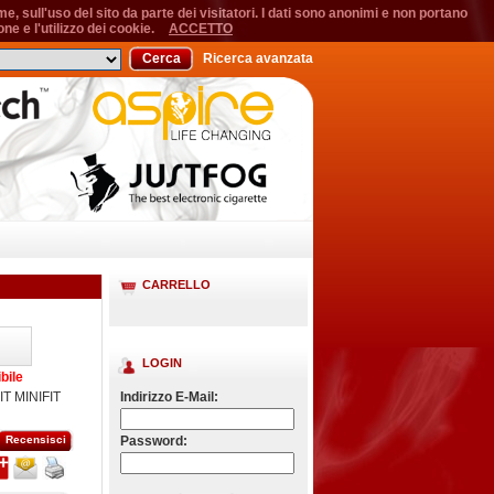
, sull'uso del sito da parte dei visitatori. I dati sono anonimi e non portano
ne e l'utilizzo dei cookie.
ACCETTO
Cerca
Ricerca avanzata
CARRELLO
LOGIN
bile
T MINIFIT
Indirizzo E-Mail:
Recensisci
Password: