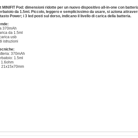
MINIFIT Pod: dimensioni ridotte per un nuovo dispositivo all-in-one con batteri
batoio da 1.5ml. Piccolo, leggero e semplicissimo da usare, si aziona attrave
sto Power; i 3 led posti sul dorso, indicano il livello di carica della batteria.
ende:
 da 370mAh
carica da 1.5ml
icarica usb
i istruzioni
ecniche:
atteria: 370mAh
rbatoio: 1.5ml
: 1.6ohm
i: 21x15x70mm