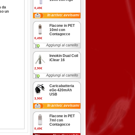
a da
0,49€
rso un
In arrivo: avvisami
Flacone in PET
10ml con
Contagocce
0,49€
Aggiungi al carrello
Innokin Dual Coil
iClear 16
2,90€
Aggiungi al carrello
Caricabatteria
eGo 420mAh
USB
3,90€
In arrivo: avvisami
Flacone in PET
7ml con
Contagocce
0,49€