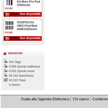
Kit More Pro Pod
1000mAh
24,90€
Non disponibile
VOOPOO Kit
VINCI Pod Mod
40W/1500mAh
39,90€
Non disponibile
VISITATORI
441 Oggi
4.589 Questa settimana
6.091 Questo mese
93.103 Quest'anno
93.103 Totali
4 Online
Guida alla Sigaretta Elettronica
Chi siamo
Condizioni