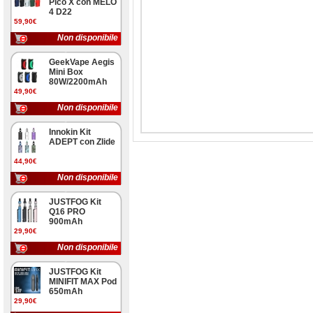
Pico X con MELO
4 D22
59,90€
Non disponibile
GeekVape Aegis
Mini Box
80W/2200mAh
49,90€
Non disponibile
Innokin Kit
ADEPT con Zlide
44,90€
Non disponibile
JUSTFOG Kit
Q16 PRO
900mAh
29,90€
Non disponibile
JUSTFOG Kit
MINIFIT MAX Pod
650mAh
29,90€