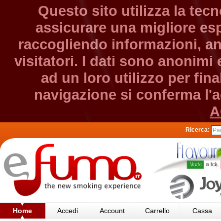
Questo sito utilizza la tec
assicurare una migliore esp
raccogliendo informazioni, an
visitatori. I dati sono anonim
ad un loro utilizzo per fin
navigazione si conferma l'ac
A
Ricerca:
Home
Accedi
Account
Carrello
Cassa