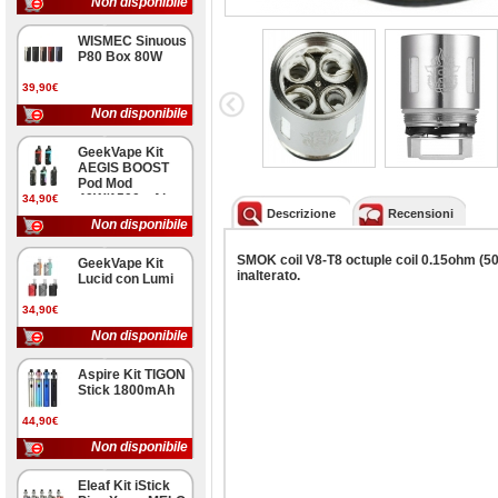
Non disponibile
WISMEC Sinuous
P80 Box 80W
39,90€
Non disponibile
GeekVape Kit
AEGIS BOOST
Pod Mod
40W/1500mAh
34,90€
Descrizione
Recensioni
Non disponibile
SMOK coil V8-T8 octuple coil 0.15ohm (5
GeekVape Kit
inalterato.
Lucid con Lumi
34,90€
Non disponibile
Aspire Kit TIGON
Stick 1800mAh
44,90€
Non disponibile
Eleaf Kit iStick