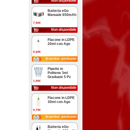
Non disponibile
Batteria eGo
Manuale 650mAh
7,90€
Non disponibile
Flacone in LDPE
20ml con Ago
0,69€
In arrivo: avvisami
Pipette in
Politene 3ml
Graduate 5 Pz
1,90€
Non disponibile
Flacone in LDPE
30ml con Ago
0,79€
In arrivo: avvisami
Batteria eGo