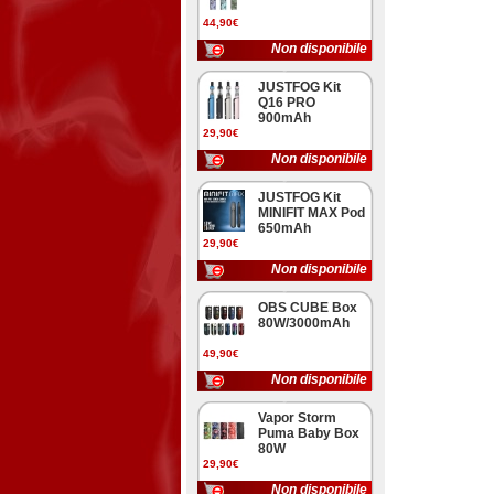
44,90€
Non disponibile
JUSTFOG Kit
Q16 PRO
900mAh
29,90€
Non disponibile
JUSTFOG Kit
MINIFIT MAX Pod
650mAh
29,90€
Non disponibile
OBS CUBE Box
80W/3000mAh
49,90€
Non disponibile
Vapor Storm
Puma Baby Box
80W
29,90€
Non disponibile