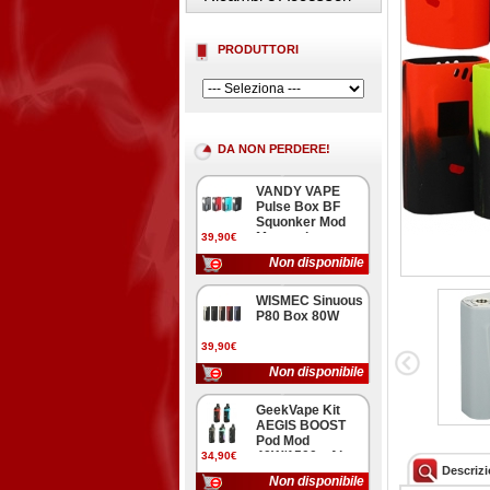
PRODUTTORI
DA NON PERDERE!
VANDY VAPE
Pulse Box BF
Squonker Mod
Meccanica
39,90€
Non disponibile
WISMEC Sinuous
P80 Box 80W
39,90€
Non disponibile
GeekVape Kit
AEGIS BOOST
Pod Mod
40W/1500mAh
34,90€
Descriz
Non disponibile