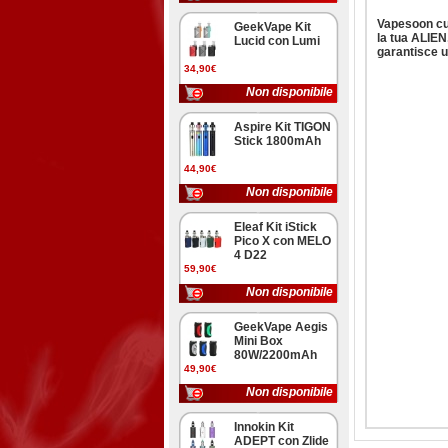
Vapesoon cus
GeekVape Kit
la tua ALIEN,
Lucid con Lumi
garantisce u
34,90€
Non disponibile
Aspire Kit TIGON
Stick 1800mAh
44,90€
Non disponibile
Eleaf Kit iStick
Pico X con MELO
4 D22
59,90€
Non disponibile
GeekVape Aegis
Mini Box
80W/2200mAh
49,90€
Non disponibile
Innokin Kit
ADEPT con Zlide