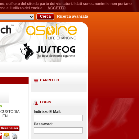
, sull'uso del sito da parte dei visitatori. I dati sono anonimi e non portano
ne e l'utilizzo dei cookie.
ACCETTO
Cerca
Ricerca avanzata
CARRELLO
LOGIN
o
 CUSTODIA
Indirizzo E-Mail:
LIEN
Password:
Recensisci