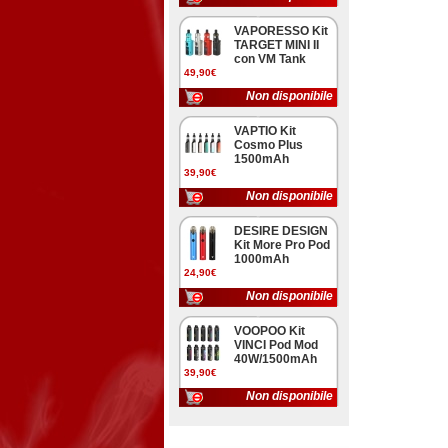
VAPORESSO Kit
TARGET MINI II
con VM Tank
49,90€
Non disponibile
VAPTIO Kit
Cosmo Plus
1500mAh
39,90€
Non disponibile
DESIRE DESIGN
Kit More Pro Pod
1000mAh
24,90€
Non disponibile
VOOPOO Kit
VINCI Pod Mod
40W/1500mAh
39,90€
Non disponibile