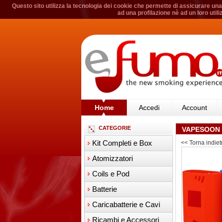
Questo sito utilizza la tecnologia dei cookie che permette di assicurare una 
ad una profilazione nè ad un loro util
Home
Accedi
Account
CATEGORIE
VAPESOON 
Kit Completi e Box
<< Torna indiet
Atomizzatori
Coils e Pod
Batterie
Caricabatterie e Cavi
Ricambi e Accessori