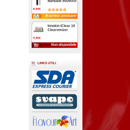
Manuale 900mAh
8,90€
In arrivo: avvisami
Innokin iClear 16
Clearomizer
5,90€
Non disponibile
LINKS UTILI