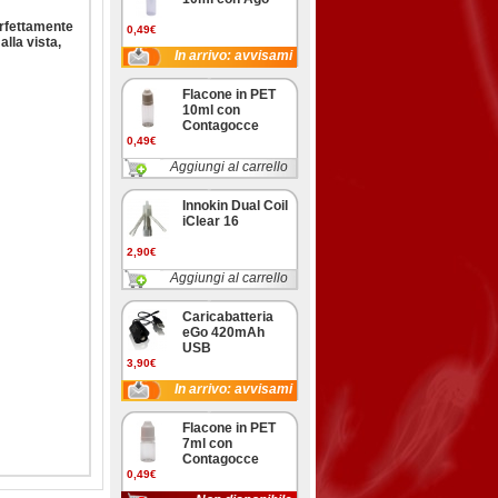
erfettamente
0,49€
alla vista,
In arrivo: avvisami
Flacone in PET
10ml con
Contagocce
0,49€
Aggiungi al carrello
Innokin Dual Coil
iClear 16
2,90€
Aggiungi al carrello
Caricabatteria
eGo 420mAh
USB
3,90€
In arrivo: avvisami
Flacone in PET
7ml con
Contagocce
0,49€