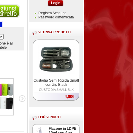
Login
Registra Account
Password dimenticata
VETRINA PRODOTTI
ione è al
bile
Custodia Semi Rigida Small
con Zip Black
CUSTODIA SMALL BLK
4,90€
I PIÙ VENDUTI
Flacone in LDPE
10ml con Ago