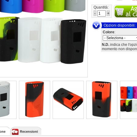
Quantità:
-
+
Opzioni disponibili:
Colore
:
N.D.
indica che l'opz
momento non disponi
ione
Recensioni