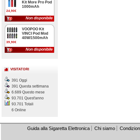
Kit More Pro Pod
1000mAh
24,90€
Non disponibile
VOOPOO Kit
VINCI Pod Mod
40W/1500mAh
39,90€
Non disponibile
VISITATORI
391 Oggi
391 Questa settimana
6.689 Questo mese
93.701 Quest'anno
93.701 Totali
6 Online
Guida alla Sigaretta Elettronica
Chi siamo
Condizioni