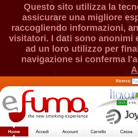
Questo sito utilizza la tec
assicurare una migliore esp
raccogliendo informazioni, an
visitatori. I dati sono anonim
ad un loro utilizzo per fin
navigazione si conferma l'ac
A
Ricerca:
Home
Accedi
Account
Carrello
Cassa