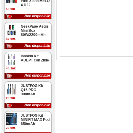
Pico X con MELO
4 D22
59,90€
Non disponibile
GeekVape Aegis
Mini Box
80W/2200mAh
49,90€
Non disponibile
Innokin Kit
ADEPT con Zlide
44,90€
Non disponibile
JUSTFOG Kit
Q16 PRO
900mAh
29,90€
Non disponibile
JUSTFOG Kit
MINIFIT MAX Pod
650mAh
29,90€