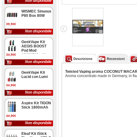
Non disponibile
WISMEC Sinuous
P80 Box 80W
39,90€
Non disponibile
GeekVape Kit
AEGIS BOOST
Pod Mod
40W/1500mAh
34,90€
Descrizione
Recensioni
Non disponibile
Twisted Vaping aroma COCONUT MACAROO
GeekVape Kit
Aroma concentrato made in Germany, in flac
Lucid con Lumi
34,90€
Non disponibile
Aspire Kit TIGON
Stick 1800mAh
44,90€
Non disponibile
Eleaf Kit iStick