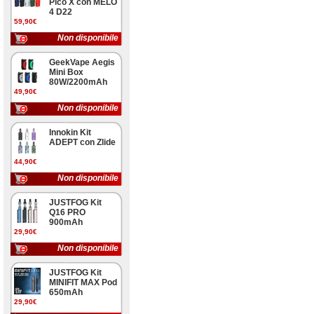
Pico X con MELO
4 D22
59,90€
Non disponibile
GeekVape Aegis
Mini Box
80W/2200mAh
49,90€
Non disponibile
Innokin Kit
ADEPT con Zlide
44,90€
Non disponibile
JUSTFOG Kit
Q16 PRO
900mAh
29,90€
Non disponibile
JUSTFOG Kit
MINIFIT MAX Pod
650mAh
29,90€