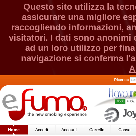
Questo sito utilizza la tec
assicurare una migliore esp
raccogliendo informazioni, an
visitatori. I dati sono anonim
ad un loro utilizzo per fin
navigazione si conferma l'ac
A
Ricerca:
Home
Accedi
Account
Carrello
Cassa