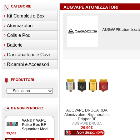
CATEGORIE
AUGVAPE ATOMIZZATORI
Kit Completi e Box
Atomizzatori
AUGVAPE atomizzato
Coils e Pod
Batterie
Caricabatterie e Cavi
Ricambi e Accessori
PRODUTTORI
DA NON PERDERE!
AUGVAPE DRUGA RDA
Atomizzatore Rigenerabile
Dripper BF
VANDY VAPE
AUGVAPE DRUGA
Pulse Box BF
29,90€
Squonker Mod
Non disponibile
Meccanica
39,90€