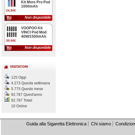
Kit More Pro Pod
1000mAh
24,90€
Non disponibile
VOOPOO Kit
VINCI Pod Mod
40W/1500mAh
39,90€
Non disponibile
VISITATORI
125 Oggi
4.273 Questa settimana
5.775 Questo mese
92.787 Quest'anno
92.787 Totali
10 Online
Guida alla Sigaretta Elettronica
Chi siamo
Condizioni