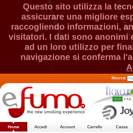
Questo sito utilizza la tec
assicurare una migliore esp
raccogliendo informazioni, an
visitatori. I dati sono anonim
ad un loro utilizzo per fin
navigazione si conferma l'ac
A
Ricerca:
Home
Accedi
Account
Carrello
Cassa