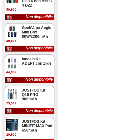
Pico X con MELO
4 D22
59,90€
Non disponibile
GeekVape Aegis
Mini Box
80W/2200mAh
49,90€
Non disponibile
Innokin Kit
ADEPT con Zlide
44,90€
Non disponibile
JUSTFOG Kit
Q16 PRO
900mAh
29,90€
Non disponibile
JUSTFOG Kit
MINIFIT MAX Pod
650mAh
29,90€