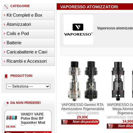
CATEGORIE
VAPORESSO ATOMIZZATORI
Kit Completi e Box
Atomizzatori
Vaporesso atomizzato
Coils e Pod
Batterie
Caricabatterie e Cavi
Ricambi e Accessori
PRODUTTORI
DA NON PERDERE!
VAPORESSO Gemini RTA
VAPORESSO Ge
Atomizzatore Rigenerabile
Mega Atomiz
Rigenera
VAPORESSO GEMINI
VANDY VAPE
29,90€
VAPORESSO GE
Pulse Box BF
34,90
Non disponibile
Squonker Mod
Non disp
Meccanica
39,90€