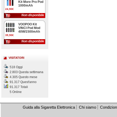
Kit More Pro Pod
1000mAh
24,90€
Non disponibile
VOOPOO Kit
VINCI Pod Mod
40W/1500mAh
39,90€
Non disponibile
VISITATORI
518 Oggi
2.803 Questa settimana
4.305 Questo mese
91.317 Quest'anno
91.317 Totali
5 Online
Guida alla Sigaretta Elettronica
Chi siamo
Condizioni