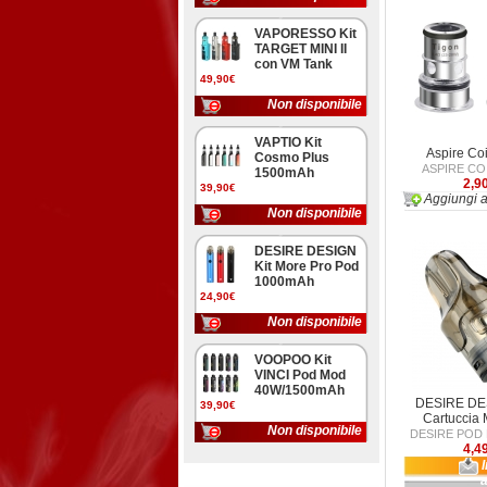
VAPORESSO Kit
TARGET MINI II
con VM Tank
49,90€
Non disponibile
VAPTIO Kit
Aspire Co
Cosmo Plus
ASPIRE CO
1500mAh
2,9
39,90€
Aggiungi a
Non disponibile
DESIRE DESIGN
Kit More Pro Pod
1000mAh
24,90€
Non disponibile
VOOPOO Kit
VINCI Pod Mod
40W/1500mAh
DESIRE DE
39,90€
Cartuccia 
Non disponibile
DESIRE POD
4,4