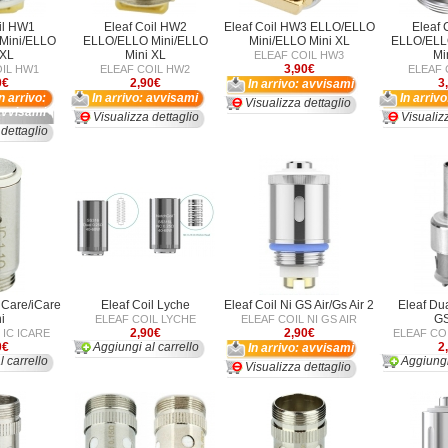
il HW1
Eleaf Coil HW2
Eleaf Coil HW3 ELLO/ELLO
Eleaf 
Mini/ELLO
ELLO/ELLO Mini/ELLO
Mini/ELLO Mini XL
ELLO/ELL
 XL
Mini XL
Mi
ELEAF COIL HW3
3,90€
IL HW1
ELEAF COIL HW2
ELEAF 
0€
2,90€
3
In arrivo: avvisami
In arrivo:
In arrivo: avvisami
In arriv
Visualizza dettaglio
avvisami
Visualizza dettaglio
Visualiz
 dettaglio
 iCare/iCare
Eleaf Coil Lyche
Eleaf Coil Ni GS Air/Gs Air 2
Eleaf Du
i
G
ELEAF COIL LYCHE
ELEAF COIL NI GS AIR
2,90€
2,90€
 IC ICARE
ELEAF CO
0€
Aggiungi al carrello
2
In arrivo: avvisami
l carrello
Aggiungi
Visualizza dettaglio