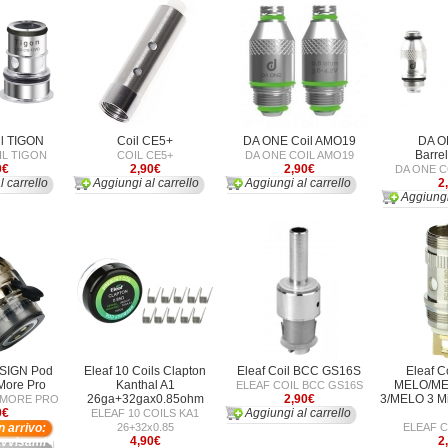
il TIGON
Coil CE5+
DA ONE Coil AMO19
DA O
Barre
IL TIGON
COIL CE5+
DA ONE COIL AMO19
0€
2,90€
2,90€
DA ONE C
l carrello
Aggiungi al carrello
Aggiungi al carrello
2
Aggiungi
SIGN Pod
Eleaf 10 Coils Clapton
Eleaf Coil BCC GS16S
Eleaf C
More Pro
Kanthal A1
MELO/ME
ELEAF COIL BCC GS16S
26ga+32gax0.85ohm
2,90€
3/MELO 3 Min
 MORE PRO
9€
Aggiungi al carrello
ELEAF 10 COILS KA1
In arrivo:
26+32x0.85
ELEAF C
4,90€
2
avvisami