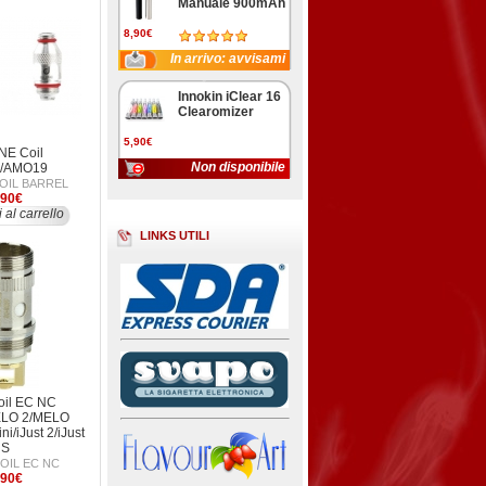
Manuale 900mAh
8,90€
In arrivo: avvisami
Innokin iClear 16
Clearomizer
5,90€
NE Coil
Non disponibile
l/AMO19
OIL BARREL
,90€
 al carrello
LINKS UTILI
oil EC NC
LO 2/MELO
i/iJust 2/iJust
S
OIL EC NC
,90€