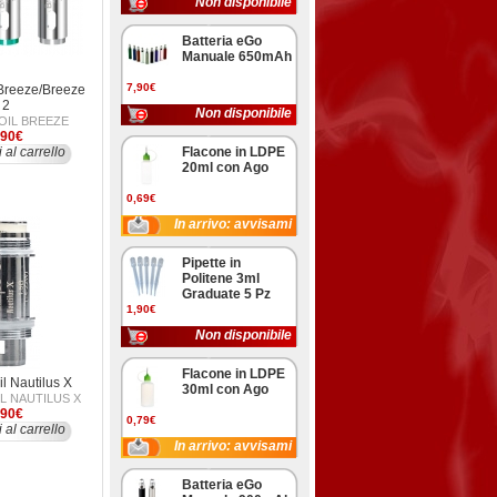
Non disponibile
Batteria eGo
Manuale 650mAh
7,90€
 Breeze/Breeze
2
Non disponibile
OIL BREEZE
,90€
 al carrello
Flacone in LDPE
20ml con Ago
0,69€
In arrivo: avvisami
Pipette in
Politene 3ml
Graduate 5 Pz
1,90€
Non disponibile
Flacone in LDPE
l Nautilus X
30ml con Ago
L NAUTILUS X
,90€
0,79€
 al carrello
In arrivo: avvisami
Batteria eGo