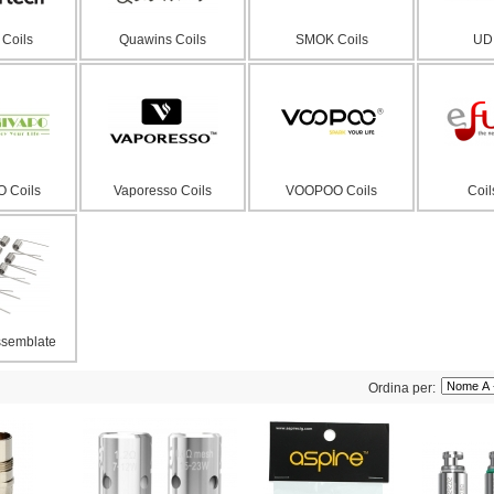
 Coils
Quawins Coils
SMOK Coils
UD 
 Coils
Vaporesso Coils
VOOPOO Coils
Coil
ssemblate
Ordina per: