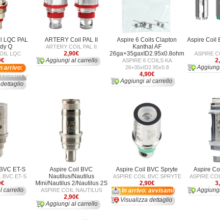
l LQC PAL
ARTERY Coil PAL II
Aspire 6 Coils Clapton
Aspire Coil
dy Q
Kanthal AF
ARTERY COIL PAL II
2,90€
26ga+35gaxID2.95x0.8ohm
OIL LQC
ASPIRE C
0€
Aggiungi al carrello
2
ASPIRE 6 COILS KA
Aggiungi
In arrivo:
26+35xID2.95x0.8
4,90€
avvisami
Aggiungi al carrello
 dettaglio
 BVC ET-S
Aspire Coil BVC
Aspire Coil BVC Spryte
Aspire Coi
Nautilus/Nautilus
 BVC ET-S
ASPIRE COIL BVC SPRYTE
ASPIRE COI
0€
Mini/Nautilus 2/Nautilus 2S
2,90€
3
l carrello
Aggiungi
ASPIRE COIL NAUTILUS
In arrivo: avvisami
2,90€
Visualizza dettaglio
Aggiungi al carrello