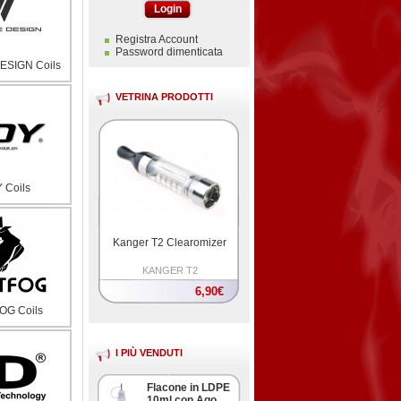
Login
Registra Account
Password dimenticata
ESIGN Coils
VETRINA PRODOTTI
 Coils
SMOK Coil V8-X4
Quadruple Coil TFV8
SMOK COIL V8-X4
4,90€
OG Coils
I PIÙ VENDUTI
Flacone in LDPE
10ml con Ago