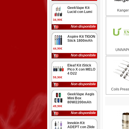
GeekVape Kit
Kanger
Lucid con Lumi
34,90€
Non disponibile
Aspire Kit TIGON
Stick 1800mAh
44,90€
UNIVAPO
Non disponibile
Eleaf Kit iStick
Pico X con MELO
4 D22
59,90€
Non disponibile
Coils Prea
GeekVape Aegis
Mini Box
80W/2200mAh
49,90€
Non disponibile
Innokin Kit
ADEPT con Zlide