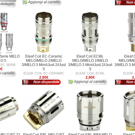
Aggiungi al carrello
Non d
 dettaglio
 Serie MELO
Eleaf Coil EC-Ceramic
Eleaf Coil ECML
Eleaf 
LO 5
MELO/MELO 2/MELO
MELO/MELO 2/MELO
MELO/ME
3/MELO 3 Mini/iJust 2/iJust
3/MELO 3 Mini/iJust 2/iJust
3/MELO 3 Min
 EC SERIE
0€
S
S
l carrello
ELEAF COIL EC-CERAMIC
ELEAF COIL ECML
ELEAF 
2,90€
2,90€
2
Aggiungi al carrello
Non disponibile
Non d
 MELO RT 22
Eleaf Coil ERL MELO RT
Eleaf Coil ERL RBA MELO
Eleaf 