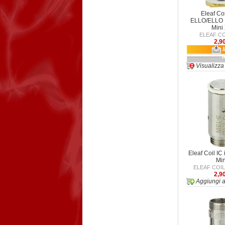
Eleaf Co
ELLO/ELLO 
Mini
ELEAF CO
2,9
Visualizza
Eleaf Coil IC
Min
ELEAF COIL
2,9
Aggiungi a