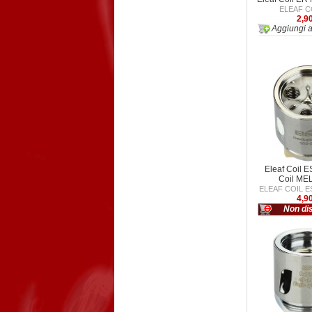
ELEAF C
2,9
Aggiungi a
Eleaf Coil E
Coil ME
ELEAF COIL E
4,9
Non dis