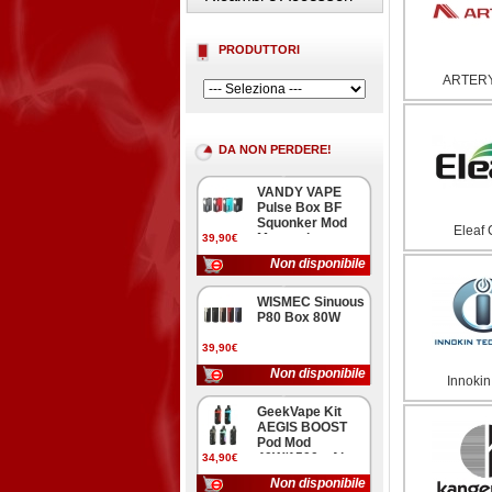
PRODUTTORI
ARTERY
DA NON PERDERE!
VANDY VAPE
Pulse Box BF
Squonker Mod
Eleaf 
Meccanica
39,90€
Non disponibile
WISMEC Sinuous
P80 Box 80W
39,90€
Non disponibile
Innokin
GeekVape Kit
AEGIS BOOST
Pod Mod
40W/1500mAh
34,90€
Non disponibile