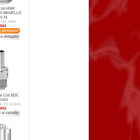
Coil HW4
O Mini/ELLO
ni XL
COIL HW4
,90€
o: avvisami
za dettaglio
al Coil BDC
S16S
IL DC GS16S
,90€
 al carrello