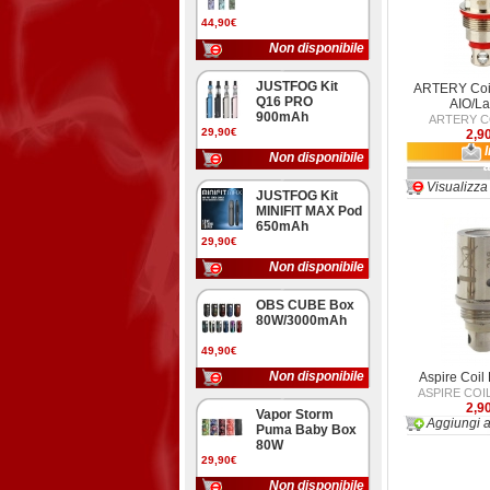
44,90€
Non disponibile
JUSTFOG Kit
ARTERY Coi
Q16 PRO
AIO/La
900mAh
ARTERY C
29,90€
2,9
Non disponibile
Visualizza
JUSTFOG Kit
MINIFIT MAX Pod
650mAh
29,90€
Non disponibile
OBS CUBE Box
80W/3000mAh
49,90€
Non disponibile
Aspire Coil
ASPIRE COIL
2,9
Vapor Storm
Aggiungi a
Puma Baby Box
80W
29,90€
Non disponibile