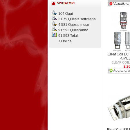
VISITATORI
Visualizza
104 Oggi
3.079 Questa settimana
4.581 Questo mese
91.593 Quest'anno
91.593 Totali
7 Online
Eleaf Coil EC
4/ME
ELEAF COIL
2,9
Aggiungi a
Eleaf Coil ER