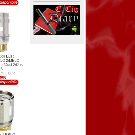
isponibile
Coil ECR
LO 2/MELO
i/iJust 2/iJust
S
COIL ECR
,90€
isponibile
Coil ERLQ