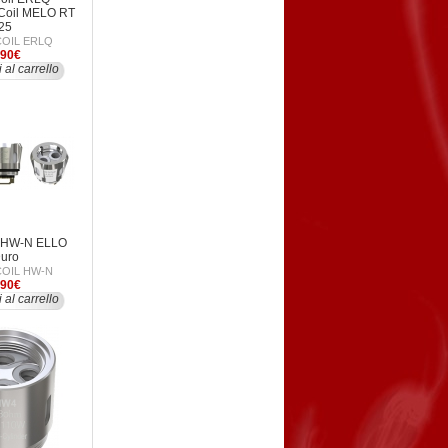
Coil MELO RT
25
COIL ERLQ
,90€
 al carrello
l HW-N ELLO
uro
COIL HW-N
,90€
 al carrello