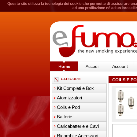
Questo sito utilizza la tecnologia dei cookie che permette di assicurare una 
ad una profilazione nè ad un loro util
Home
Accedi
Account
CATEGORIE
COILS E P
Kit Completi e Box
Atomizzatori
Coils e Pod
Batterie
Caricabatterie e Cavi
Ricambi e Accessori