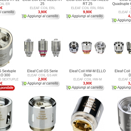
25
RT 25
Quadruple 
OIL ER
0€
ELEAF COIL ERL
ELEAF COIL ERL RBA
l carrello
3,90€
9,90€
ELEAF 
Aggiungi al carrello
Aggiungi al carrello
4
Aggiungi
S Sextuple
Eleaf Coil GS Serie
Eleaf Coil HW-M ELLO
Eleaf Coi
LO 300
Duro
D
ELEAF COIL GS AIR
2,90€
S SEXTUPLE
ELEAF COIL HW-M
ELEAF 
0€
Aggiungi al carrello
3,90€
3
Aggiungi al carrello
Aggiungi
ponibile