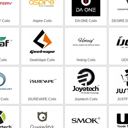
 Coils
Aspire Coils
DA ONE Coils
DESIRE D
Coils
GeekVape Coils
Hotcig Coils
IJOY
 Coils
ISUREVAPE Coils
Joyetech Coils
JUSTF