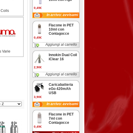
0,49€
Coils
In arrivo: avvisami
Flacone in PET
10ml con
Contagocce
0,49€
Aggiungi al carrello
s Varie
Innokin Dual Coil
iClear 16
2,90€
Aggiungi al carrello
Caricabatteria
eGo 420mAh
USB
3,90€
In arrivo: avvisami
Flacone in PET
7ml con
Contagocce
0,49€