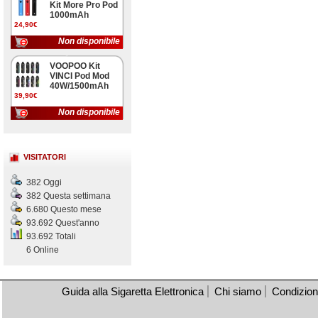
Kit More Pro Pod
1000mAh
24,90€
Non disponibile
VOOPOO Kit
VINCI Pod Mod
40W/1500mAh
39,90€
Non disponibile
VISITATORI
382 Oggi
382 Questa settimana
6.680 Questo mese
93.692 Quest'anno
93.692 Totali
6 Online
Guida alla Sigaretta Elettronica
Chi siamo
Condizioni