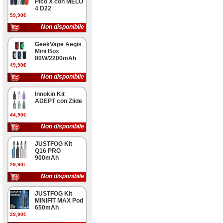
Pico X con MELO
4 D22
59,90€
Non disponibile
GeekVape Aegis
Mini Box
80W/2200mAh
49,90€
Non disponibile
Innokin Kit
ADEPT con Zlide
44,90€
Non disponibile
JUSTFOG Kit
Q16 PRO
900mAh
29,90€
Non disponibile
JUSTFOG Kit
MINIFIT MAX Pod
650mAh
29,90€