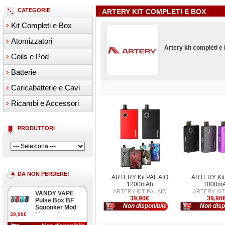
CATEGORIE
ARTERY KIT COMPLETI E BOX
Kit Completi e Box
Atomizzatori
Artery kit completi e 
Coils e Pod
Batterie
Caricabatterie e Cavi
Ricambi e Accessori
PRODUTTORI
DA NON PERDERE!
ARTERY Kit PAL AIO
ARTERY Kit 
1200mAh
1000m
ARTERY KIT PAL AIO
ARTERY KIT 
VANDY VAPE
39,90€
39,90
Pulse Box BF
Non disponibile
Non disp
Squonker Mod
Meccanica
39,90€