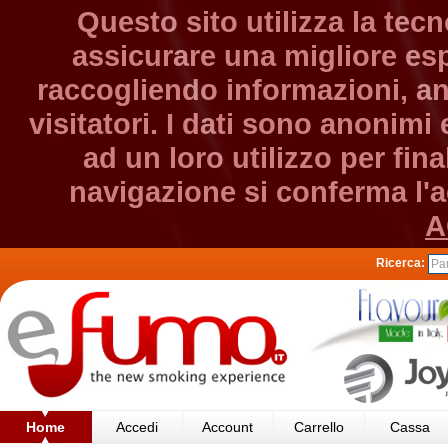
Questo sito utilizza la tec
assicurare una migliore esp
raccogliendo informazioni, an
visitatori. I dati sono anonim
ad un loro utilizzo per fin
navigazione si conferma l'ac
A
Ricerca:
Home
Accedi
Account
Carrello
Cassa