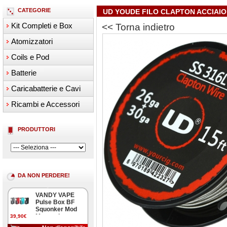
CATEGORIE
UD YOUDE FILO CLAPTON ACCIAIO
Kit Completi e Box
<< Torna indietro
Atomizzatori
Coils e Pod
Batterie
Caricabatterie e Cavi
Ricambi e Accessori
PRODUTTORI
DA NON PERDERE!
VANDY VAPE
Pulse Box BF
Squonker Mod
Meccanica
39,90€