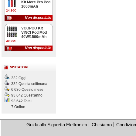
Kit More Pro Pod
1000mAh
24,90€
Non disponibile
VOOPOO Kit
VINCI Pod Mod
40W/1500mAh
39,90€
Non disponibile
VISITATORI
332 Oggi
332 Questa settimana
6.630 Questo mese
93.642 Quest'anno
93.642 Totali
7 Online
Guida alla Sigaretta Elettronica
Chi siamo
Condizioni