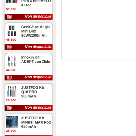
Pico X con MELO
4 D22
59,90€
Non disponibile
GeekVape Aegis
Mini Box
80W/2200mAh
49,90€
Non disponibile
Innokin Kit
ADEPT con Zlide
44,90€
Non disponibile
JUSTFOG Kit
Q16 PRO
900mAh
29,90€
Non disponibile
JUSTFOG Kit
MINIFIT MAX Pod
650mAh
29,90€