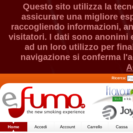
Questo sito utilizza la tec
assicurare una migliore esp
raccogliendo informazioni, an
visitatori. I dati sono anonim
ad un loro utilizzo per fin
navigazione si conferma l'ac
A
Ricerca:
Home
Accedi
Account
Carrello
Cassa