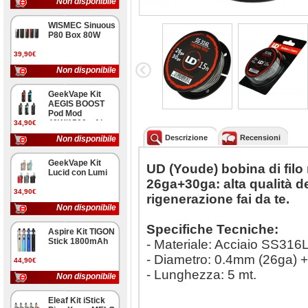
Non disponibile
WISMEC Sinuous
P80 Box 80W
39,90€
Non disponibile
GeekVape Kit
AEGIS BOOST
Pod Mod
40W/1500mAh
34,90€
Descrizione
Recensioni
Non disponibile
GeekVape Kit
UD (Youde) bobina di filo
Lucid con Lumi
26ga+30ga: alta qualità de
34,90€
rigenerazione fai da te.
Non disponibile
Specifiche Tecniche:
Aspire Kit TIGON
Stick 1800mAh
- Materiale: Acciaio SS316
- Diametro: 0.4mm (26ga) 
44,90€
- Lunghezza: 5 mt.
Non disponibile
Eleaf Kit iStick