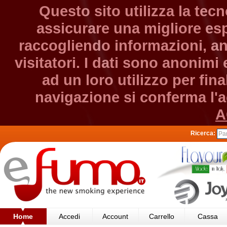
Questo sito utilizza la tec
assicurare una migliore esp
raccogliendo informazioni, an
visitatori. I dati sono anonim
ad un loro utilizzo per fin
navigazione si conferma l'ac
A
Ricerca:
Home
Accedi
Account
Carrello
Cassa