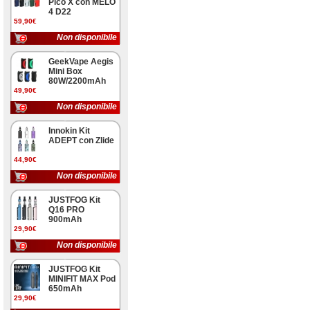
Pico X con MELO
4 D22
59,90€
Non disponibile
GeekVape Aegis
Mini Box
80W/2200mAh
49,90€
Non disponibile
Innokin Kit
ADEPT con Zlide
44,90€
Non disponibile
JUSTFOG Kit
Q16 PRO
900mAh
29,90€
Non disponibile
JUSTFOG Kit
MINIFIT MAX Pod
650mAh
29,90€