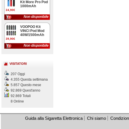
Kit More Pro Pod
1000mAh
24,90€
Non disponibile
VOOPOO Kit
VINCI Pod Mod
40W/1500mAh
39,90€
Non disponibile
VISITATORI
207 Oggi
4.355 Questa settimana
5.857 Questo mese
92.869 Quest'anno
92.869 Totali
8 Online
Guida alla Sigaretta Elettronica
Chi siamo
Condizioni