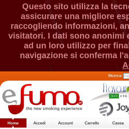
Questo sito utilizza la tec
assicurare una migliore esp
raccogliendo informazioni, an
visitatori. I dati sono anonim
ad un loro utilizzo per fin
navigazione si conferma l'ac
A
Ricerca:
Home
Accedi
Account
Carrello
Cassa