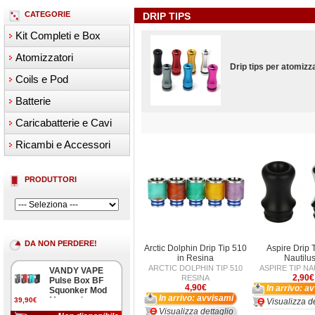
CATEGORIE
DRIP TIPS
Kit Completi e Box
Atomizzatori
Drip tips per atomizza
Coils e Pod
Batterie
Caricabatterie e Cavi
Ricambi e Accessori
PRODUTTORI
DA NON PERDERE!
Arctic Dolphin Drip Tip 510
Aspire Drip 
in Resina
Nautilus
ARCTIC DOLPHIN TIP 510
ASPIRE TIP NA
VANDY VAPE
2,90€
RESINA
Pulse Box BF
4,90€
In arrivo: a
Squonker Mod
In arrivo: avvisami
Meccanica
39,90€
Visualizza de
Visualizza dettaglio