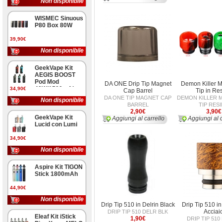
Non disponibile
WISMEC Sinuous
P80 Box 80W
39,90€
Non disponibile
GeekVape Kit
AEGIS BOOST
Pod Mod
DA ONE Drip Tip Magnet
Demon Killer M
40W/1500mAh
34,90€
Cap Barrel
Tip in Re
DA ONE TIP MAGNET CAP
DEMON KILLER M
Non disponibile
BARREL
TIP RES
2,90€
3,90€
GeekVape Kit
Aggiungi al carrello
Aggiungi al c
Lucid con Lumi
34,90€
Non disponibile
Aspire Kit TIGON
Stick 1800mAh
44,90€
Non disponibile
Drip Tip 510 in Delrin Black
Drip Tip 510 i
Acciai
DRIP TIP 510 DELR BLK
Eleaf Kit iStick
1,90€
DRIP TIP 51