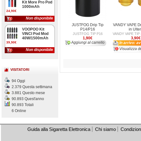
Kit More Pro Pod
1000mAh
24,90€
Non disponibile
JUSTFOG Drip Tip
VANDY VAPE Dri
VOOPOO Kit
P14/P16
in Ult
VINCI Pod Mod
JUSTFOG TIP P16
VANDY VAPE TIP
40W/1500mAh
1,90€
3,90€
Aggiungi al carrello
39,90€
In arrivo: a
Visualizza de
Non disponibile
VISITATORI
94 Oggi
2.379 Questa settimana
3.881 Questo mese
90.893 Quest'anno
90.893 Totali
6 Online
Guida alla Sigaretta Elettronica
Chi siamo
Condizioni