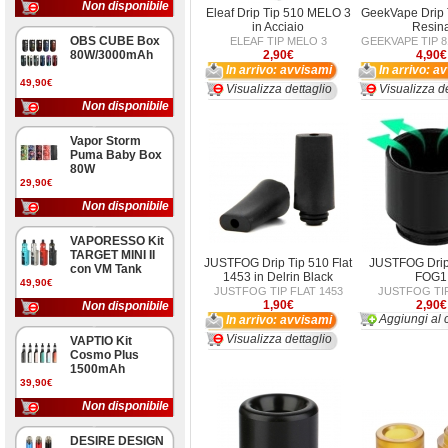
Non disponibile
Eleaf Drip Tip 510 MELO 3
GeekVape Drip 
in Acciaio
Resin
OBS CUBE Box
ELEAF TIP MELO 3
GEEKVAPE TIP 8
80W/3000mAh
2,90€
4,90€
In arrivo: avvisami
In arrivo: a
49,90€
Visualizza dettaglio
Visualizza de
Non disponibile
Vapor Storm
Puma Baby Box
80W
29,90€
Non disponibile
VAPORESSO Kit
TARGET MINI II
JUSTFOG Drip Tip 510 Flat
JUSTFOG Drip
con VM Tank
1453 in Delrin Black
FOG1
49,90€
JUSTFOG TIP FLAT 1453
JUSTFOG TI
1,90€
2,90€
Non disponibile
Aggiungi al c
In arrivo: avvisami
Visualizza dettaglio
VAPTIO Kit
Cosmo Plus
1500mAh
39,90€
Non disponibile
DESIRE DESIGN