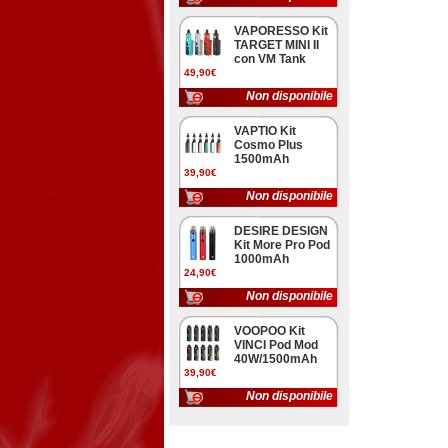
VAPORESSO Kit
TARGET MINI II
con VM Tank
49,90€
Non disponibile
VAPTIO Kit
Cosmo Plus
1500mAh
39,90€
Non disponibile
DESIRE DESIGN
Kit More Pro Pod
1000mAh
24,90€
Non disponibile
VOOPOO Kit
VINCI Pod Mod
40W/1500mAh
39,90€
Non disponibile