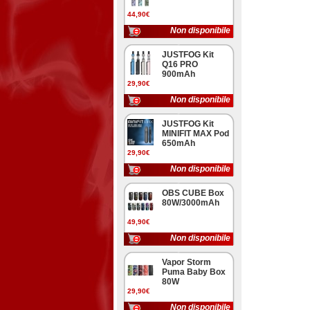
44,90€
Non disponibile
JUSTFOG Kit
Q16 PRO
900mAh
29,90€
Non disponibile
JUSTFOG Kit
MINIFIT MAX Pod
650mAh
29,90€
Non disponibile
OBS CUBE Box
80W/3000mAh
49,90€
Non disponibile
Vapor Storm
Puma Baby Box
80W
29,90€
Non disponibile