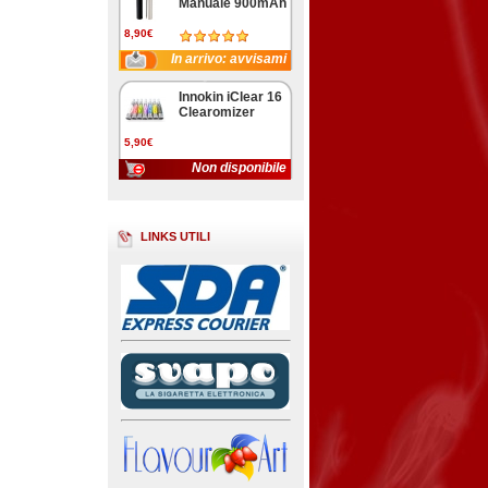
Manuale 900mAh
8,90€
In arrivo: avvisami
Innokin iClear 16
Clearomizer
5,90€
Non disponibile
LINKS UTILI