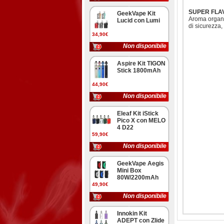
SUPER FLAVO
GeekVape Kit
Aroma organi
Lucid con Lumi
di sicurezza,
34,90€
Non disponibile
Aspire Kit TIGON
Stick 1800mAh
44,90€
Non disponibile
Eleaf Kit iStick
Pico X con MELO
4 D22
59,90€
Non disponibile
GeekVape Aegis
Mini Box
80W/2200mAh
49,90€
Non disponibile
Innokin Kit
ADEPT con Zlide