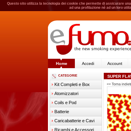
Questo sito utilizza la tecnologia dei cookie che permette di assicurare una 
ad una profilazione nè ad un loro util
Home
Accedi
Account
CATEGORIE
SUPER FLA
Kit Completi e Box
<< Torna indiet
Atomizzatori
Coils e Pod
Batterie
Caricabatterie e Cavi
Ricambi e Accessori