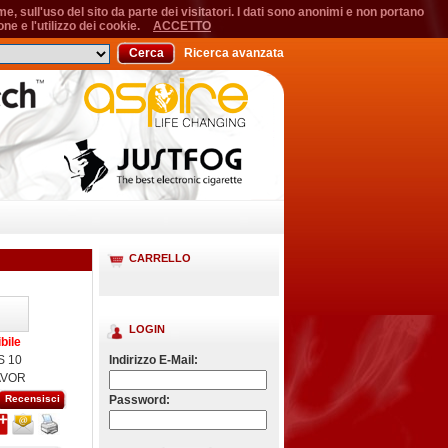
, sull'uso del sito da parte dei visitatori. I dati sono anonimi e non portano
ne e l'utilizzo dei cookie.
ACCETTO
Cerca
Ricerca avanzata
CARRELLO
LOGIN
bile
S 10
Indirizzo E-Mail:
AVOR
Recensisci
Password: