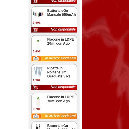
Non disponibile
Batteria eGo
Manuale 650mAh
7,90€
Non disponibile
Flacone in LDPE
20ml con Ago
0,69€
In arrivo: avvisami
Pipette in
Politene 3ml
Graduate 5 Pz
1,90€
Non disponibile
Flacone in LDPE
30ml con Ago
0,79€
In arrivo: avvisami
Batteria eGo