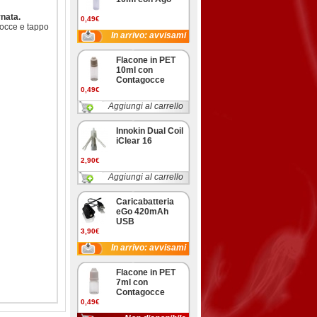
nata.
0,49€
gocce e tappo
In arrivo: avvisami
Flacone in PET
10ml con
Contagocce
0,49€
Aggiungi al carrello
Innokin Dual Coil
iClear 16
2,90€
Aggiungi al carrello
Caricabatteria
eGo 420mAh
USB
3,90€
In arrivo: avvisami
Flacone in PET
7ml con
Contagocce
0,49€