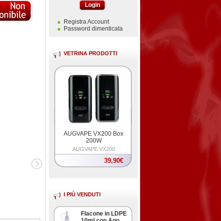
Login
Registra Account
Password dimenticata
VETRINA PRODOTTI
AUGVAPE VX200 Box
200W
AUGVAPE VX200
39,90€
I PIÙ VENDUTI
Flacone in LDPE
10ml con Ago