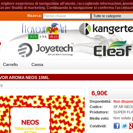
migliore esperienza di navigazione all'utente, raccogliendo informazioni, anonime
izzo per finalità di marketing. Continuando la navigazione si conferma l'accettazio
Ricerca:
Carrello
Cassa
VOR AROMA NEOS 10ML
ro
6,90€
Disponibilità:
Non disponi
Codice:
SF AR NEO
Produttore:
SUPER FL
Non votato
Media voto:
Condividi: