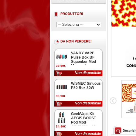
PRODUTTORI
DA NON PERDERE!
VANDY VAPE
Pulse Box BF
Squonker Mod
Meccanica
39,90€
Non disponibile
WISMEC Sinuous
P80 Box 80W
39,90€
Non disponibile
GeekVape Kit
AEGIS BOOST
Pod Mod
40W/1500mAh
34,90€
Descriz
Non disponibile