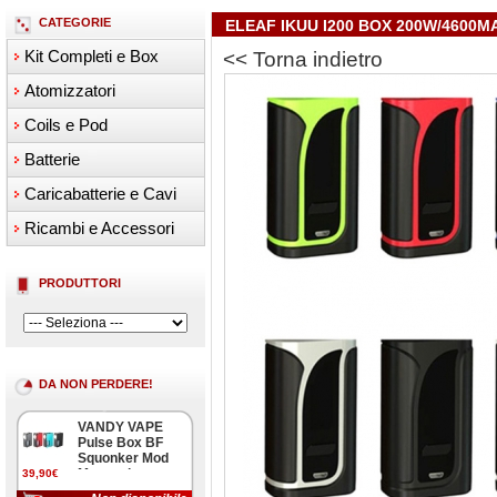
CATEGORIE
ELEAF IKUU I200 BOX 200W/4600M
Kit Completi e Box
<< Torna indietro
Atomizzatori
Coils e Pod
Batterie
Caricabatterie e Cavi
Ricambi e Accessori
PRODUTTORI
DA NON PERDERE!
VANDY VAPE
Pulse Box BF
Squonker Mod
Meccanica
39,90€