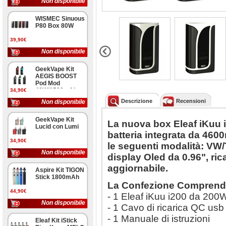
Non disponibile
WISMEC Sinuous
P80 Box 80W
39,90€
Non disponibile
GeekVape Kit
AEGIS BOOST
Pod Mod
40W/1500mAh
34,90€
Descrizione
Recensioni
Non disponibile
GeekVape Kit
La nuova box Eleaf iKuu 
Lucid con Lumi
batteria integrata da 460
34,90€
le seguenti modalità: VW
Non disponibile
display Oled da 0.96", ric
aggiornabile.
Aspire Kit TIGON
Stick 1800mAh
La Confezione Comprend
44,90€
- 1 Eleaf iKuu i200 da 20
Non disponibile
- 1 Cavo di ricarica QC usb
- 1 Manuale di istruzioni
Eleaf Kit iStick