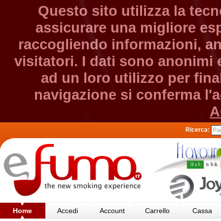
Questo sito utilizza la tec
assicurare una migliore esp
raccogliendo informazioni, an
visitatori. I dati sono anonim
ad un loro utilizzo per fin
navigazione si conferma l'ac
A
Ricerca:
Home
Accedi
Account
Carrello
Cassa