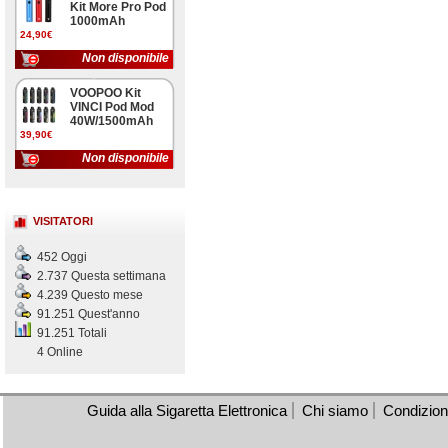
Kit More Pro Pod
1000mAh
24,90€
Non disponibile
VOOPOO Kit
VINCI Pod Mod
40W/1500mAh
39,90€
Non disponibile
VISITATORI
452 Oggi
2.737 Questa settimana
4.239 Questo mese
91.251 Quest'anno
91.251 Totali
4 Online
Guida alla Sigaretta Elettronica
Chi siamo
Condizioni