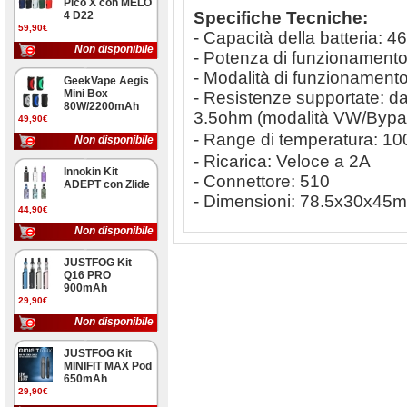
Pico X con MELO
Specifiche Tecniche:
4 D22
59,90€
- Capacità della batteria:
Non disponibile
- Potenza di funzionament
- Modalità di funzionamen
GeekVape Aegis
Mini Box
- Resistenze supportate: d
80W/2200mAh
3.5ohm (modalità VW/Bypa
49,90€
- Range di temperatura: 
Non disponibile
- Ricarica: Veloce a 2A
Innokin Kit
- Connettore: 510
ADEPT con Zlide
- Dimensioni: 78.5x30x45
44,90€
Non disponibile
JUSTFOG Kit
Q16 PRO
900mAh
29,90€
Non disponibile
JUSTFOG Kit
MINIFIT MAX Pod
650mAh
29,90€