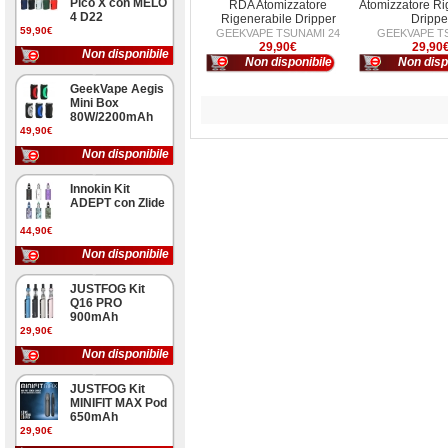
Pico X con MELO
RDA Atomizzatore
Atomizzatore Ri
4 D22
Rigenerabile Dripper
Drippe
59,90€
GEEKVAPE TSUNAMI 24
GEEKVAPE T
29,90€
29,90
Non disponibile
Non disponibile
Non disp
GeekVape Aegis
Mini Box
80W/2200mAh
49,90€
Non disponibile
Innokin Kit
ADEPT con Zlide
44,90€
Non disponibile
JUSTFOG Kit
Q16 PRO
900mAh
29,90€
Non disponibile
JUSTFOG Kit
MINIFIT MAX Pod
650mAh
29,90€