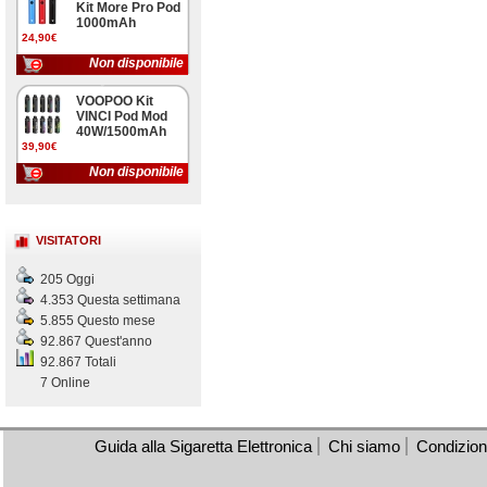
Kit More Pro Pod
1000mAh
24,90€
Non disponibile
VOOPOO Kit
VINCI Pod Mod
40W/1500mAh
39,90€
Non disponibile
VISITATORI
205 Oggi
4.353 Questa settimana
5.855 Questo mese
92.867 Quest'anno
92.867 Totali
7 Online
Guida alla Sigaretta Elettronica
Chi siamo
Condizioni