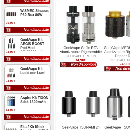
Non disponibile
WISMEC Sinuous
P80 Box 80W
39,90€
Non disponibile
GeekVape Kit
AEGIS BOOST
Pod Mod
GeekVape Griffin RTA
GeekVape MED
40W/1500mAh
Atomizzatore Rigenerabile
Atomizzatore Ri
34,90€
Dripper 
GEEKVAPE GRIFFIN
Non disponibile
34,90€
GEEKVAPE 
24,90
Non disponibile
Non disp
GeekVape Kit
Lucid con Lumi
34,90€
Non disponibile
Aspire Kit TIGON
Stick 1800mAh
44,90€
Non disponibile
Eleaf Kit iStick
GeekVape TSUNAMI 24
GeekVape TSU