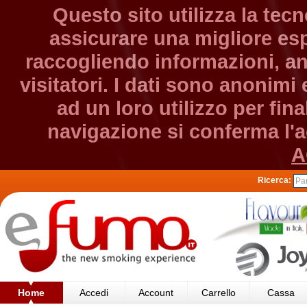
Questo sito utilizza la tec
assicurare una migliore esp
raccogliendo informazioni, an
visitatori. I dati sono anonim
ad un loro utilizzo per fin
navigazione si conferma l'ac
A
Ricerca:
Home
Accedi
Account
Carrello
Cassa