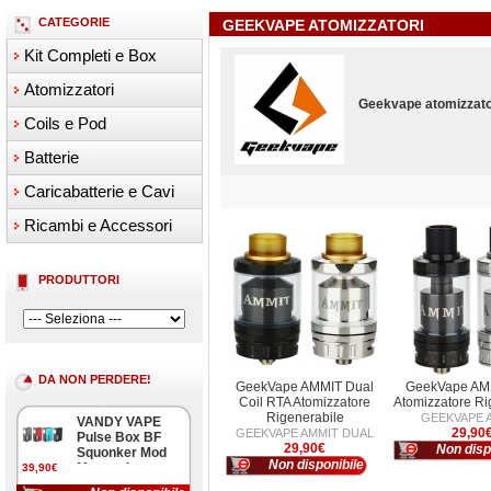
CATEGORIE
GEEKVAPE ATOMIZZATORI
Kit Completi e Box
Atomizzatori
Geekvape atomizzato
Coils e Pod
Batterie
Caricabatterie e Cavi
Ricambi e Accessori
PRODUTTORI
DA NON PERDERE!
GeekVape AMMIT Dual
GeekVape AM
Coil RTA Atomizzatore
Atomizzatore Ri
Rigenerabile
GEEKVAPE 
VANDY VAPE
29,90
GEEKVAPE AMMIT DUAL
Pulse Box BF
29,90€
Non disp
Squonker Mod
Non disponibile
Meccanica
39,90€