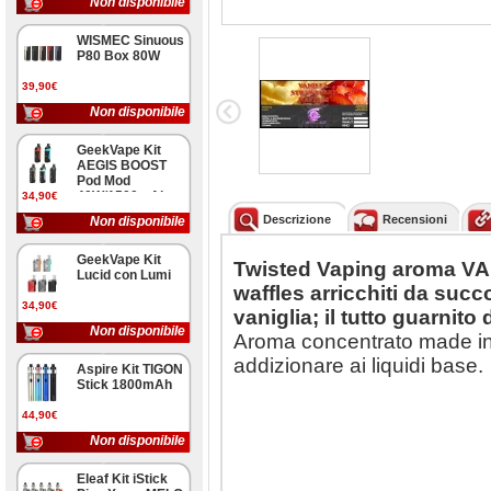
Non disponibile
WISMEC Sinuous
P80 Box 80W
39,90€
Non disponibile
GeekVape Kit
AEGIS BOOST
Pod Mod
40W/1500mAh
34,90€
Descrizione
Recensioni
Non disponibile
GeekVape Kit
Twisted Vaping aroma 
Lucid con Lumi
waffles arricchiti da succ
34,90€
vaniglia; il tutto guarnit
Non disponibile
Aroma concentrato made in 
addizionare ai liquidi base.
Aspire Kit TIGON
Stick 1800mAh
44,90€
Non disponibile
Eleaf Kit iStick