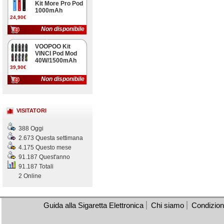
Kit More Pro Pod
1000mAh
24,90€
Non disponibile
VOOPOO Kit
VINCI Pod Mod
40W/1500mAh
39,90€
Non disponibile
VISITATORI
388 Oggi
2.673 Questa settimana
4.175 Questo mese
91.187 Quest'anno
91.187 Totali
2 Online
Guida alla Sigaretta Elettronica
Chi siamo
Condizioni