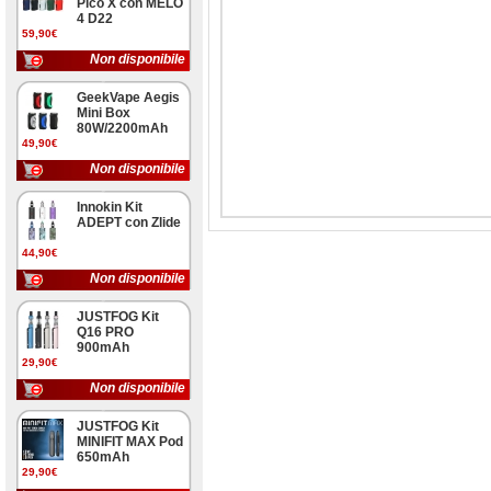
Pico X con MELO
4 D22
59,90€
Non disponibile
GeekVape Aegis
Mini Box
80W/2200mAh
49,90€
Non disponibile
Innokin Kit
ADEPT con Zlide
44,90€
Non disponibile
JUSTFOG Kit
Q16 PRO
900mAh
29,90€
Non disponibile
JUSTFOG Kit
MINIFIT MAX Pod
650mAh
29,90€