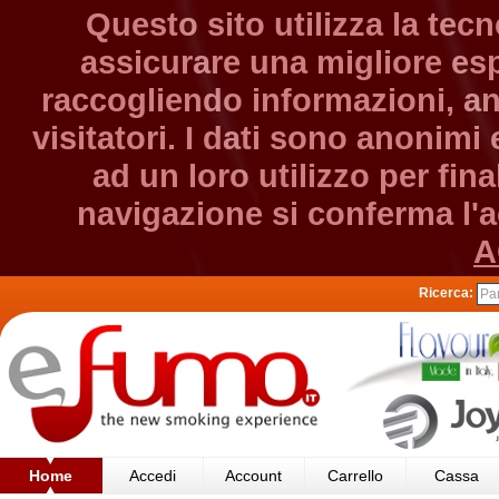
Questo sito utilizza la tec
assicurare una migliore esp
raccogliendo informazioni, an
visitatori. I dati sono anonim
ad un loro utilizzo per fin
navigazione si conferma l'ac
A
Ricerca:
Home
Accedi
Account
Carrello
Cassa