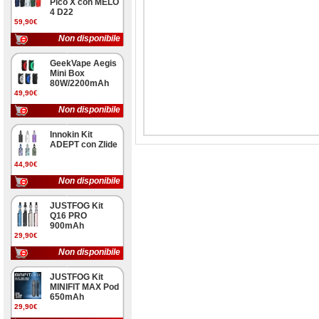
Pico X con MELO
4 D22
59,90€
Non disponibile
GeekVape Aegis
Mini Box
80W/2200mAh
49,90€
Non disponibile
Innokin Kit
ADEPT con Zlide
44,90€
Non disponibile
JUSTFOG Kit
Q16 PRO
900mAh
29,90€
Non disponibile
JUSTFOG Kit
MINIFIT MAX Pod
650mAh
29,90€