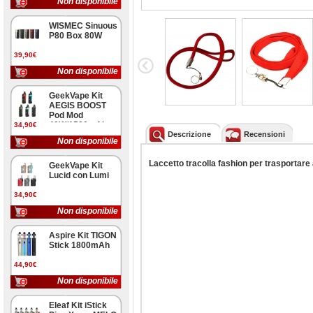
Non disponibile
WISMEC Sinuous
P80 Box 80W
39,90€
Non disponibile
GeekVape Kit
AEGIS BOOST
Pod Mod
40W/1500mAh
34,90€
Descrizione
Recensioni
Non disponibile
Laccetto tracolla fashion per trasportar
GeekVape Kit
Lucid con Lumi
34,90€
Non disponibile
Aspire Kit TIGON
Stick 1800mAh
44,90€
Non disponibile
Eleaf Kit iStick