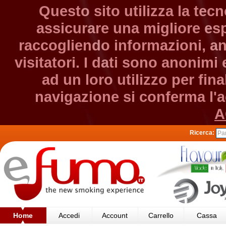
Questo sito utilizza la tec
assicurare una migliore esp
raccogliendo informazioni, an
visitatori. I dati sono anonim
ad un loro utilizzo per fin
navigazione si conferma l'ac
A
Ricerca:
Home
Accedi
Account
Carrello
Cassa