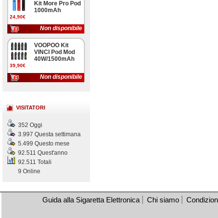
Kit More Pro Pod
1000mAh
24,90€
Non disponibile
VOOPOO Kit
VINCI Pod Mod
40W/1500mAh
39,90€
Non disponibile
VISITATORI
352 Oggi
3.997 Questa settimana
5.499 Questo mese
92.511 Quest'anno
92.511 Totali
9 Online
Guida alla Sigaretta Elettronica
Chi siamo
Condizioni