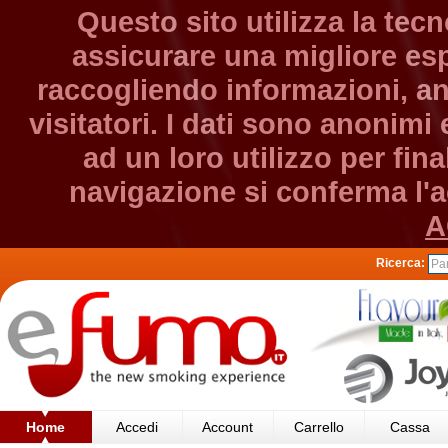
Questo sito utilizza la tec
assicurare una migliore esp
raccogliendo informazioni, an
visitatori. I dati sono anonim
ad un loro utilizzo per fin
navigazione si conferma l'ac
A
Ricerca:
Home
Accedi
Account
Carrello
Cassa