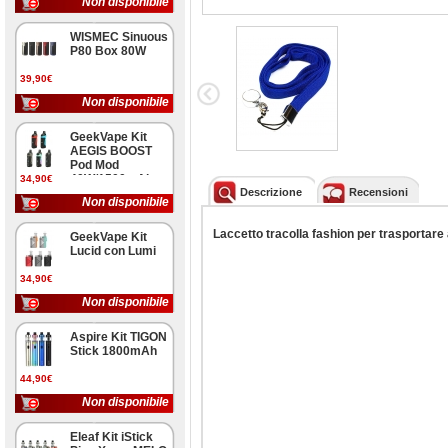
Non disponibile
WISMEC Sinuous
P80 Box 80W
39,90€
Non disponibile
GeekVape Kit
AEGIS BOOST
Pod Mod
40W/1500mAh
34,90€
Descrizione
Recensioni
Non disponibile
Laccetto tracolla fashion per trasportare
GeekVape Kit
Lucid con Lumi
34,90€
Non disponibile
Aspire Kit TIGON
Stick 1800mAh
44,90€
Non disponibile
Eleaf Kit iStick