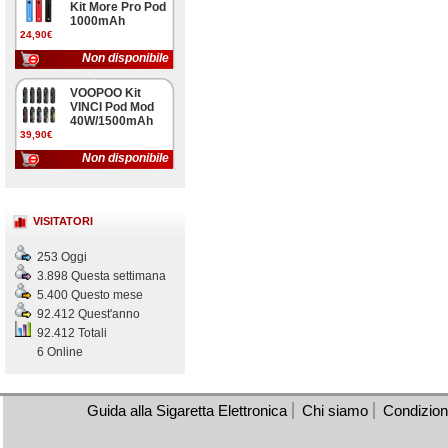
Kit More Pro Pod
1000mAh
24,90€
Non disponibile
VOOPOO Kit
VINCI Pod Mod
40W/1500mAh
39,90€
Non disponibile
VISITATORI
253 Oggi
3.898 Questa settimana
5.400 Questo mese
92.412 Quest'anno
92.412 Totali
6 Online
Guida alla Sigaretta Elettronica
Chi siamo
Condizioni