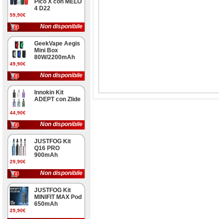
Pico X con MELO
4 D22
59,90€
Non disponibile
GeekVape Aegis
Mini Box
80W/2200mAh
49,90€
Non disponibile
Innokin Kit
ADEPT con Zlide
44,90€
Non disponibile
JUSTFOG Kit
Q16 PRO
900mAh
29,90€
Non disponibile
JUSTFOG Kit
MINIFIT MAX Pod
650mAh
29,90€