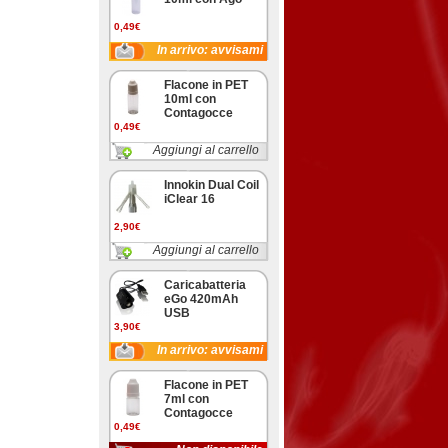
0,49€
In arrivo: avvisami
Flacone in PET
10ml con
Contagocce
0,49€
Aggiungi al carrello
Innokin Dual Coil
iClear 16
2,90€
Aggiungi al carrello
Caricabatteria
eGo 420mAh
USB
3,90€
In arrivo: avvisami
Flacone in PET
7ml con
Contagocce
0,49€