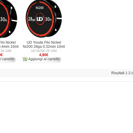
ilo Nickel
UD Youde Filo Nickel
0.4mm 10mt
Ni200 28ga 0.32mm 10mt
 26 10M
UD NI200 28 10M
0€
4,90€
l carrello
Aggiungi al carrello
Risultati 1-2 