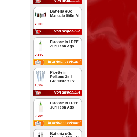
Non disponibile
Batteria eGo
Manuale 650mAh
7,90€
Non disponibile
Flacone in LDPE
20ml con Ago
0,69€
In arrivo: avvisami
Pipette in
Politene 3ml
Graduate 5 Pz
1,90€
Non disponibile
Flacone in LDPE
30ml con Ago
0,79€
In arrivo: avvisami
Batteria eGo