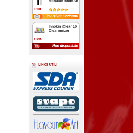
Manuale 900mAh
8,90€
In arrivo: avvisami
Innokin iClear 16
Clearomizer
5,90€
Non disponibile
LINKS UTILI