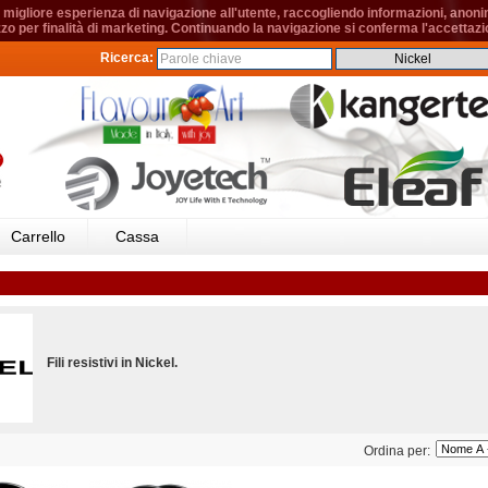
migliore esperienza di navigazione all'utente, raccogliendo informazioni, anonime
izzo per finalità di marketing. Continuando la navigazione si conferma l'accettazio
Ricerca:
Carrello
Cassa
Fili resistivi in Nickel.
Ordina per: