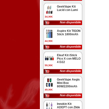
GeekVape Kit
Lucid con Lumi
34,90€
Non disponibile
Aspire Kit TIGON
Stick 1800mAh
44,90€
Non disponibile
Eleaf Kit iStick
Pico X con MELO
4 D22
59,90€
Non disponibile
GeekVape Aegis
Mini Box
80W/2200mAh
49,90€
Non disponibile
Innokin Kit
ADEPT con Zlide