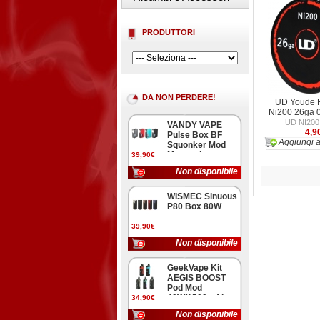
PRODUTTORI
DA NON PERDERE!
UD Youde F
Ni200 26ga 
UD NI200
VANDY VAPE
4,9
Pulse Box BF
Aggiungi a
Squonker Mod
Meccanica
39,90€
Non disponibile
WISMEC Sinuous
P80 Box 80W
39,90€
Non disponibile
GeekVape Kit
AEGIS BOOST
Pod Mod
40W/1500mAh
34,90€
Non disponibile