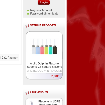
Login
Registra Account
Password dimenticata
VETRINA PRODOTTI
di 2 (1 Pagine)
Arctic Dolphin Flacone
Squonk V2 Square Silicone
8ml
ARCTIC DOLPHIN FLACONE
V2 SQUARE
7,90€
I PIÙ VENDUTI
Flacone in LDPE
10ml con Ago