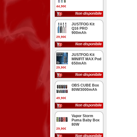
44,90€
Non disponibile
JUSTFOG Kit
Q16 PRO
900mAh
29,90€
Non disponibile
JUSTFOG Kit
MINIFIT MAX Pod
650mAh
29,90€
Non disponibile
OBS CUBE Box
80W/3000mAh
49,90€
Non disponibile
Vapor Storm
Puma Baby Box
80W
29,90€
Non disponibile