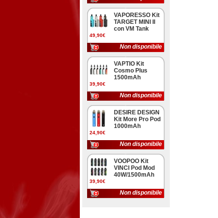
VAPORESSO Kit
TARGET MINI II
con VM Tank
49,90€
Non disponibile
VAPTIO Kit
Cosmo Plus
1500mAh
39,90€
Non disponibile
DESIRE DESIGN
Kit More Pro Pod
1000mAh
24,90€
Non disponibile
VOOPOO Kit
VINCI Pod Mod
40W/1500mAh
39,90€
Non disponibile