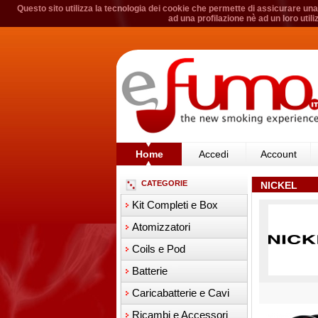
Questo sito utilizza la tecnologia dei cookie che permette di assicurare una 
ad una profilazione nè ad un loro util
Home
Accedi
Account
CATEGORIE
NICKEL
Kit Completi e Box
Atomizzatori
Coils e Pod
Batterie
Caricabatterie e Cavi
Ricambi e Accessori